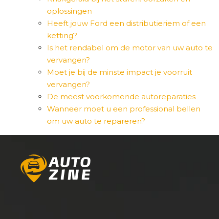
oplossingen
Heeft jouw Ford een distributieriem of een
ketting?
Is het rendabel om de motor van uw auto te
vervangen?
Moet je bij de minste impact je voorruit
vervangen?
De meest voorkomende autoreparaties
Wanneer moet u een professional bellen
om uw auto te repareren?