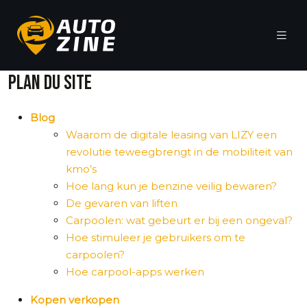
PLAN DU SITE
Blog
Waarom de digitale leasing van LIZY een
revolutie teweegbrengt in de mobiliteit van
kmo’s
Hoe lang kun je benzine veilig bewaren?
De gevaren van liften
Carpoolen: wat gebeurt er bij een ongeval?
Hoe stimuleer je gebruikers om te
carpoolen?
Hoe carpool-apps werken
Kopen verkopen