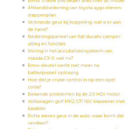
BMW 3-serie E46 sedan: alles over dit model
Afstandsbediening van toyota aygo inleren:
stappenplan
Verbrande geur bij koppeling: wat is er aan
de hand?
Bedieningspaneel van fiat ducato camper:
uitleg en functies
Storing in het accubeheersysteem van
mazda CX-5: wat nu?
Bmw-sleutel werkt niet meer na
batterijwissel: oplossing
Hoe stel je cruise control in op een opel
corsa?
Bekende problemen bij de 2.0 HDI motor
Volkswagen golf MK2 GTI 16V: klassieker met
karakter
Rotte eieren geur in de auto: waar komt dat
vandaan?