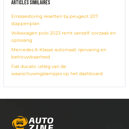
Articles similaires
Emissiestoring resetten bij peugeot 207:
stappenplan
Volkswagen polo 2023 remt vanzelf: oorzaak en
oplossing
Mercedes A-Klasse automaat: rijervaring en
betrouwbaarheid
Fiat ducato: uitleg van de
waarschuwingslampjes op het dashboard