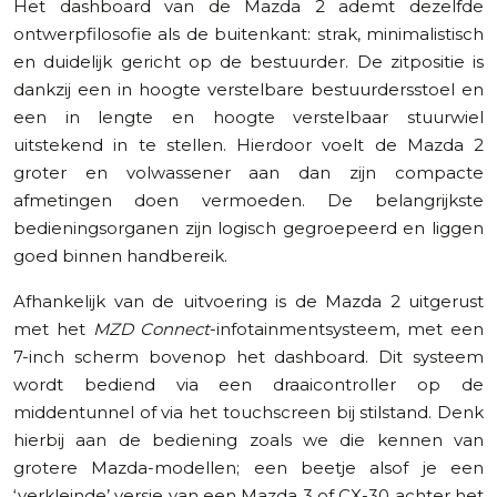
Het dashboard van de Mazda 2 ademt dezelfde
ontwerpfilosofie als de buitenkant: strak, minimalistisch
en duidelijk gericht op de bestuurder. De zitpositie is
dankzij een in hoogte verstelbare bestuurdersstoel en
een in lengte en hoogte verstelbaar stuurwiel
uitstekend in te stellen. Hierdoor voelt de Mazda 2
groter en volwassener aan dan zijn compacte
afmetingen doen vermoeden. De belangrijkste
bedieningsorganen zijn logisch gegroepeerd en liggen
goed binnen handbereik.
Afhankelijk van de uitvoering is de Mazda 2 uitgerust
met het
MZD Connect
-infotainmentsysteem, met een
7-inch scherm bovenop het dashboard. Dit systeem
wordt bediend via een draaicontroller op de
middentunnel of via het touchscreen bij stilstand. Denk
hierbij aan de bediening zoals we die kennen van
grotere Mazda-modellen; een beetje alsof je een
‘verkleinde’ versie van een Mazda 3 of CX-30 achter het