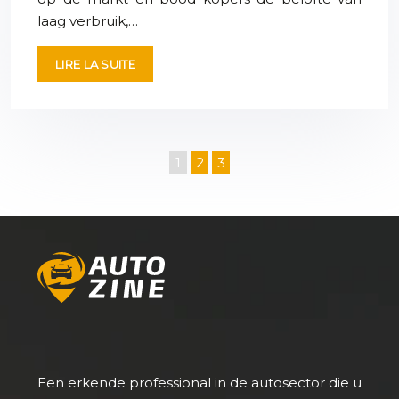
laag verbruik,…
LIRE LA SUITE
1
2
3
Een erkende professional in de autosector die u