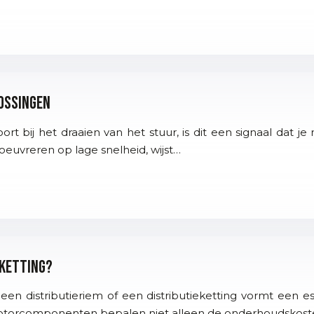
lossingen
rt bij het draaien van het stuur, is dit een signaal dat je
oeuvreren op lage snelheid, wijst…
 ketting?
 een distributieriem of een distributieketting vormt een 
otorcomponenten bepalen niet alleen de onderhoudskoste