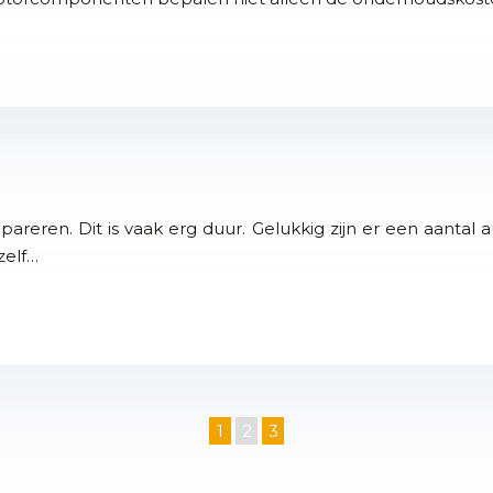
eren. Dit is vaak erg duur. Gelukkig zijn er een aantal au
zelf…
1
2
3