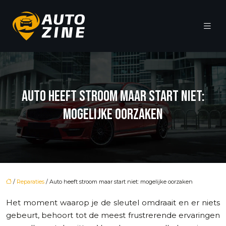
AUTO HEEFT STROOM MAAR START NIET:
MOGELIJKE OORZAKEN
/
Reparaties
/ Auto heeft stroom maar start niet: mogelijke oorzaken
Het moment waarop je de sleutel omdraait en er niets
gebeurt, behoort tot de meest frustrerende ervaringen