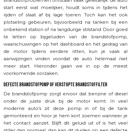
Brandstofproblemen ontstaan vaak geleidelijk: de auto
start eerst wat moeilijker, houdt soms in tijdens het
rijden of slaat af bij lage toeren. Toch kan het ook
plotseling gebeuren, bijvoorbeeld na tanken bij een
onbekend station of na langdurige stilstand. Door goed
te letten op bijgeluiden van de brandstofpomp,
waarschuwingen op het dashboard en het gedrag van
de motor tijdens eerdere ritten, kun je vaak al
aanwijzingen vinden voordat de auto helemaal niet
meer start. Hieronder gaan we in op de meest
voorkomende oorzaken.
DEFECTE BRANDSTOFPOMP OF VERSTOPTE BRANDSTOFFILTER
De brandstofpomp zorgt ervoor dat benzine of diesel
onder de juiste druk bij de motor komt. In veel
moderne auto’s zit deze pomp in of bij de tank
gemonteerd en hoor je hem kort zoemen wanneer je
het contact aanzet. Blijft dit geluid uit of is het veel
stiller dan normaal, dan kan dit duiden op een defecte