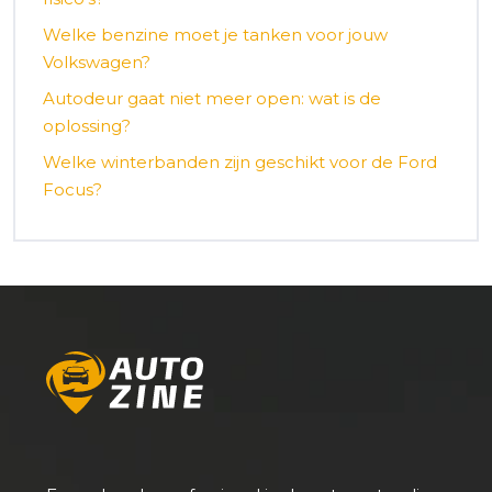
Welke benzine moet je tanken voor jouw
Volkswagen?
Autodeur gaat niet meer open: wat is de
oplossing?
Welke winterbanden zijn geschikt voor de Ford
Focus?