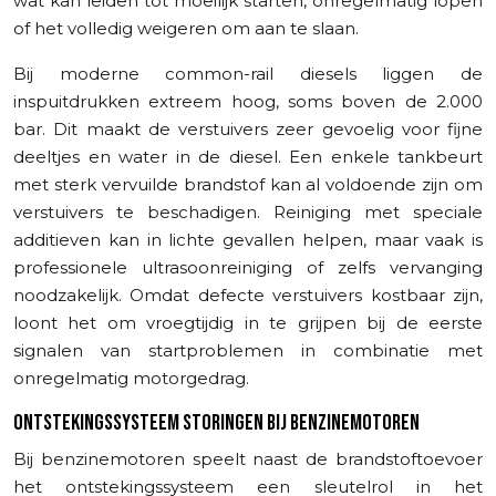
wat kan leiden tot moeilijk starten, onregelmatig lopen
of het volledig weigeren om aan te slaan.
Bij moderne common-rail diesels liggen de
inspuitdrukken extreem hoog, soms boven de 2.000
bar. Dit maakt de verstuivers zeer gevoelig voor fijne
deeltjes en water in de diesel. Een enkele tankbeurt
met sterk vervuilde brandstof kan al voldoende zijn om
verstuivers te beschadigen. Reiniging met speciale
additieven kan in lichte gevallen helpen, maar vaak is
professionele ultrasoonreiniging of zelfs vervanging
noodzakelijk. Omdat defecte verstuivers kostbaar zijn,
loont het om vroegtijdig in te grijpen bij de eerste
signalen van startproblemen in combinatie met
onregelmatig motorgedrag.
ONTSTEKINGSSYSTEEM STORINGEN BIJ BENZINEMOTOREN
Bij benzinemotoren speelt naast de brandstoftoevoer
het ontstekingssysteem een sleutelrol in het