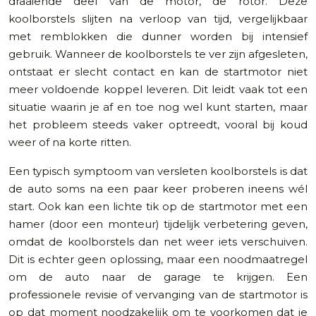
draaiende deel van de motor, de rotor. Deze
koolborstels slijten na verloop van tijd, vergelijkbaar
met remblokken die dunner worden bij intensief
gebruik. Wanneer de koolborstels te ver zijn afgesleten,
ontstaat er slecht contact en kan de startmotor niet
meer voldoende koppel leveren. Dit leidt vaak tot een
situatie waarin je af en toe nog wel kunt starten, maar
het probleem steeds vaker optreedt, vooral bij koud
weer of na korte ritten.
Een typisch symptoom van versleten koolborstels is dat
de auto soms na een paar keer proberen ineens wél
start. Ook kan een lichte tik op de startmotor met een
hamer (door een monteur) tijdelijk verbetering geven,
omdat de koolborstels dan net weer iets verschuiven.
Dit is echter geen oplossing, maar een noodmaatregel
om de auto naar de garage te krijgen. Een
professionele revisie of vervanging van de startmotor is
op dat moment noodzakelijk om te voorkomen dat je