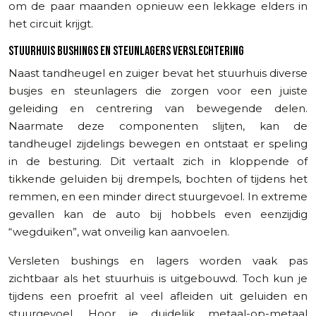
om de paar maanden opnieuw een lekkage elders in
het circuit krijgt.
STUURHUIS BUSHINGS EN STEUNLAGERS VERSLECHTERING
Naast tandheugel en zuiger bevat het stuurhuis diverse
busjes en steunlagers die zorgen voor een juiste
geleiding en centrering van bewegende delen.
Naarmate deze componenten slijten, kan de
tandheugel zijdelings bewegen en ontstaat er speling
in de besturing. Dit vertaalt zich in kloppende of
tikkende geluiden bij drempels, bochten of tijdens het
remmen, en een minder direct stuurgevoel. In extreme
gevallen kan de auto bij hobbels even eenzijdig
“wegduiken”, wat onveilig kan aanvoelen.
Versleten bushings en lagers worden vaak pas
zichtbaar als het stuurhuis is uitgebouwd. Toch kun je
tijdens een proefrit al veel afleiden uit geluiden en
stuurgevoel. Hoor je duidelijk metaal-op-metaal