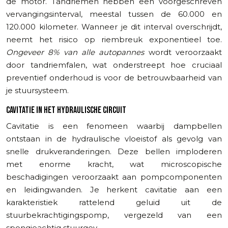
de motor. Tandriemen hebben een voorgeschreven
vervangingsinterval, meestal tussen de 60.000 en
120.000 kilometer. Wanneer je dit interval overschrijdt,
neemt het risico op riembreuk exponentieel toe.
Ongeveer 8% van alle autopannes
wordt veroorzaakt
door tandriemfalen, wat onderstreept hoe cruciaal
preventief onderhoud is voor de betrouwbaarheid van
je stuursysteem.
CAVITATIE IN HET HYDRAULISCHE CIRCUIT
Cavitatie is een fenomeen waarbij dampbellen
ontstaan in de hydraulische vloeistof als gevolg van
snelle drukveranderingen. Deze bellen imploderen
met enorme kracht, wat microscopische
beschadigingen veroorzaakt aan pompcomponenten
en leidingwanden. Je herkent cavitatie aan een
karakteristiek rattelend geluid uit de
stuurbekrachtigingspomp, vergezeld van een
spongieachtig stuurgev