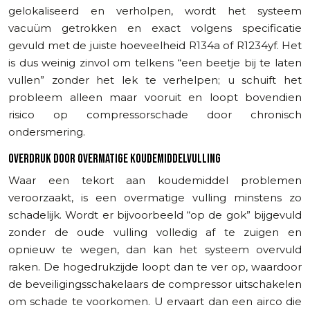
gelokaliseerd en verholpen, wordt het systeem
vacuüm getrokken en exact volgens specificatie
gevuld met de juiste hoeveelheid R134a of R1234yf. Het
is dus weinig zinvol om telkens “een beetje bij te laten
vullen” zonder het lek te verhelpen; u schuift het
probleem alleen maar vooruit en loopt bovendien
risico op compressorschade door chronisch
ondersmering.
OVERDRUK DOOR OVERMATIGE KOUDEMIDDELVULLING
Waar een tekort aan koudemiddel problemen
veroorzaakt, is een overmatige vulling minstens zo
schadelijk. Wordt er bijvoorbeeld “op de gok” bijgevuld
zonder de oude vulling volledig af te zuigen en
opnieuw te wegen, dan kan het systeem overvuld
raken. De hogedrukzijde loopt dan te ver op, waardoor
de beveiligingsschakelaars de compressor uitschakelen
om schade te voorkomen. U ervaart dan een airco die