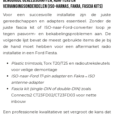
BENODIGDE GEREEDSCHAPPEN, ADAPTERS EN
VERVANGINGSONDERDELEN (ISO-HARNAS, FAKRA, FASCIA KITS)
Voor een succesvolle installatie zijn de juiste
gereedschappen en adapters essentieel. Zonder de
juiste fascia kit of ISO-naar-Ford-converter loop je
tegen pasvorm- en bekabelingsproblemen aan. De
volgende lijst bevat de meest gebruikte items die je bij
de hand moet hebben voor een aftermarket radio
installatie in een Ford Fiesta.
Plastic trimtools
, Torx T20/T25 en radioutreksleutels
voor veilige demontage
ISO-naar-Ford 17-pin adapter
en
Fakra→ISO
antenne-adapter
Fascia kit (single-DIN of double-DIN)
zoals
Connects2 CT23FD02/CT23FD03 voor nette
inbouw
Een professionele kwalitatieve set vergroot de kans dat