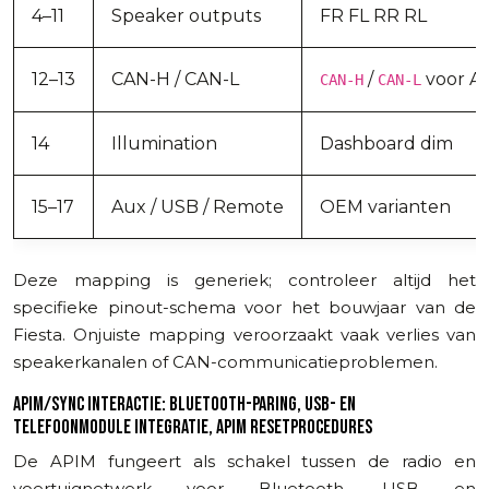
4–11
Speaker outputs
FR FL RR RL
12–13
CAN-H / CAN-L
/
voor A
CAN-H
CAN-L
14
Illumination
Dashboard dim
15–17
Aux / USB / Remote
OEM varianten
Deze mapping is generiek; controleer altijd het
specifieke pinout-schema voor het bouwjaar van de
Fiesta. Onjuiste mapping veroorzaakt vaak verlies van
speakerkanalen of CAN-communicatieproblemen.
APIM/SYNC INTERACTIE: BLUETOOTH-PARING, USB- EN
TELEFOONMODULE INTEGRATIE, APIM RESETPROCEDURES
De APIM fungeert als schakel tussen de radio en
voertuignetwerk voor Bluetooth, USB en