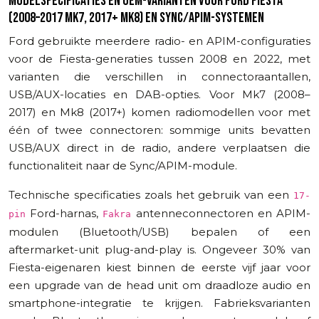
MODELSPECIFICATIES EN OEM-VARIANTEN VOOR FORD FIESTA
(2008–2017 MK7, 2017+ MK8) EN SYNC/APIM-SYSTEMEN
Ford gebruikte meerdere radio- en APIM-configuraties
voor de Fiesta-generaties tussen 2008 en 2022, met
varianten die verschillen in connectoraantallen,
USB/AUX-locaties en DAB-opties. Voor Mk7 (2008–
2017) en Mk8 (2017+) komen radiomodellen voor met
één of twee connectoren: sommige units bevatten
USB/AUX direct in de radio, andere verplaatsen die
functionaliteit naar de Sync/APIM-module.
Technische specificaties zoals het gebruik van een
17-
Ford-harnas,
antenneconnectoren en APIM-
pin
Fakra
modulen (Bluetooth/USB) bepalen of een
aftermarket-unit plug-and-play is. Ongeveer 30% van
Fiesta-eigenaren kiest binnen de eerste vijf jaar voor
een upgrade van de head unit om draadloze audio en
smartphone-integratie te krijgen. Fabrieksvarianten