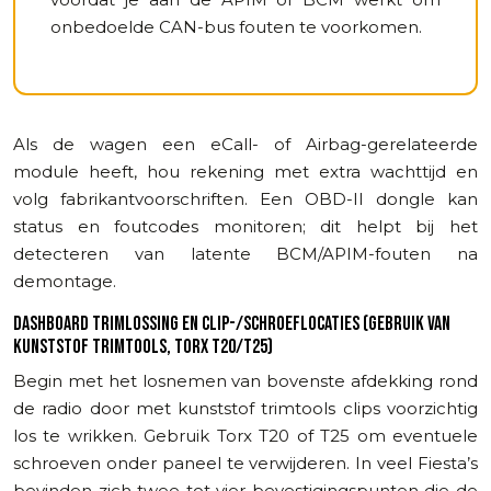
onbedoelde CAN-bus fouten te voorkomen.
Als de wagen een eCall- of Airbag-gerelateerde
module heeft, hou rekening met extra wachttijd en
volg fabrikantvoorschriften. Een OBD-II dongle kan
status en foutcodes monitoren; dit helpt bij het
detecteren van latente BCM/APIM-fouten na
demontage.
DASHBOARD TRIMLOSSING EN CLIP-/SCHROEFLOCATIES (GEBRUIK VAN
KUNSTSTOF TRIMTOOLS, TORX T20/T25)
Begin met het losnemen van bovenste afdekking rond
de radio door met kunststof trimtools clips voorzichtig
los te wrikken. Gebruik Torx T20 of T25 om eventuele
schroeven onder paneel te verwijderen. In veel Fiesta’s
bevinden zich twee tot vier bevestigingspunten die de