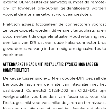
externe OEM-versterker aanwezig is, moet de remote-
on- of low-level pre-out-lijn geïdentificeerd worden
voordat de aftermarket-unit wordt aangesloten.
Praktisch advies: fotografeer de connectoren voordat
ze losgekoppeld worden; dit versnelt terugplaatsing en
documenteert de originele situatie. Houd rekening met
een kans van 12% dat een oude Fakra-connector bros
geworden is; vervang indien nodig om signaalverlies te
voorkomen.
AFTERMARKET HEAD UNIT INSTALLATIE: FYSIEKE MONTAGE EN
COMPATIBILITEIT
De keuze tussen single-DIN en double-DIN bepaalt de
benodigde fascia en de mate van integratie met het
dashboard. Connects2 CT23FD02 en CT23FD03 zijn
veelgebruikte voorbeelden van fascia sets voor de
Fiesta, geschikt voor verschillende jaren en trimniveaus.
Kies een unit die past bij zowel het fysieke gat als de