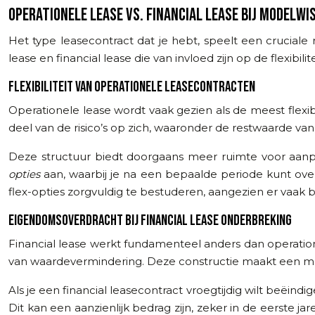
OPERATIONELE LEASE VS. FINANCIAL LEASE BIJ MODELWI
Het type leasecontract dat je hebt, speelt een cruciale 
lease en financial lease die van invloed zijn op de flexibili
FLEXIBILITEIT VAN OPERATIONELE LEASECONTRACTEN
Operationele lease wordt vaak gezien als de meest flexib
deel van de risico’s op zich, waaronder de restwaarde van
Deze structuur biedt doorgaans meer ruimte voor aanpa
opties
aan, waarbij je na een bepaalde periode kunt ov
flex-opties zorgvuldig te bestuderen, aangezien er vaak
EIGENDOMSOVERDRACHT BIJ FINANCIAL LEASE ONDERBREKING
Financial lease werkt fundamenteel anders dan operatione
van waardevermindering. Deze constructie maakt een mod
Als je een financial leasecontract vroegtijdig wilt beëi
Dit kan een aanzienlijk bedrag zijn, zeker in de eerste j