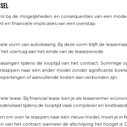
SSEL
rol bij de mogelijkheden en consequenties van een modelwi
teit en financiële implicaties van een overstap.
ele vorm van autoleasing. Bij deze vorm blijft de leasema
 het voertuig aan het einde van de leaseperiode.
ssingen tijdens de looptijd van het contract. Sommige op
erstappen naar een ander model zonder significante boete
 beperkingen of aanvullende kosten aan verbonden zijn.
le lease. Bij financial lease ben je als leasenemer economi
elwissel tijdens de looptijd vaak complexer en kostbaard
ndigen om over te stappen naar een nieuw model, moet je in 
aren van het contract wanneer de afschrijving het hoogst is