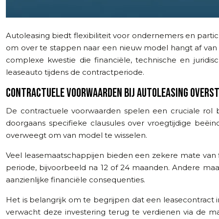
Autoleasing biedt flexibiliteit voor ondernemers en partic
om over te stappen naar een nieuw model hangt af van v
complexe kwestie die financiële, technische en jurid
leaseauto tijdens de contractperiode.
CONTRACTUELE VOORWAARDEN BIJ AUTOLEASING OVERS
De contractuele voorwaarden spelen een cruciale rol b
doorgaans specifieke clausules over vroegtijdige beëin
overweegt om van model te wisselen.
Veel leasemaatschappijen bieden een zekere mate van fl
periode, bijvoorbeeld na 12 of 24 maanden. Andere maat
aanzienlijke financiële consequenties.
Het is belangrijk om te begrijpen dat een leasecontract
verwacht deze investering terug te verdienen via de maa