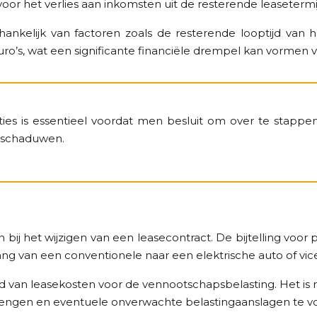
or het verlies aan inkomsten uit de resterende leasetermi
ankelijk van factoren zoals de resterende looptijd van h
uro’s, wat een significante financiële drempel kan vormen
aties is essentieel voordat men besluit om over te stapp
rschaduwen.
en bij het wijzigen van een leasecontract. De bijtelling vo
ng van een conventionele naar een elektrische auto of vice
id van leasekosten voor de vennootschapsbelasting. Het i
e brengen en eventuele onverwachte belastingaanslagen te 