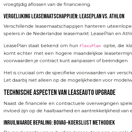
vroegtijdig aflossen van de financiering.
VERGELIJKING LEASEMAATSCHAPPIJEN: LEASEPLAN VS. ATHLON
Verschillende leasemaatschappijen hanteren uiteenlope
spelers in de Nederlandse leasemarkt: LeasePlan en Athl
LeasePlan staat bekend om hun
optie, die k
FlexiPlan
komt echter met een hogere maandelijkse leasetermijn
voorwaarden je contract kunt aanpassen of beëindigen.
Het is cruciaal om de specifieke voorwaarden van verschille
Let daarbij niet alleen op de mogelijkheden voor modelwi
TECHNISCHE ASPECTEN VAN LEASEAUTO UPGRADE
Naast de financiële en contractuele overwegingen spel
invloed zijn op de haalbaarheid en aantrekkelijkheid van
INRUILWAARDE BEPALING: BOVAG-KOERSLIJST METHODIEK