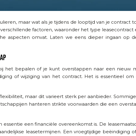
ulieren, maar wat als je tijdens de looptijd van je contract 
erschillende factoren, waaronder het type leasecontract
ische aspecten omvat. Laten we eens dieper ingaan op 
TAP
ij het bepalen of je kunt overstappen naar een nieuw m
diging of wijziging van het contract. Het is essentieel 
exibiliteit, maar dit varieert sterk per aanbieder. Sommi
schappijen hanteren strikte voorwaarden die een oversta
 in essentie een financiële overeenkomst is. De leasemaats
ndelijkse leasetermijnen. Een vroegtijdige beëindiging of