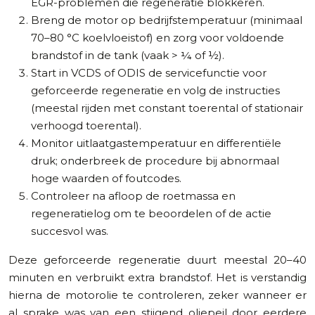
EGR-problemen die regeneratie blokkeren.
Breng de motor op bedrijfstemperatuur (minimaal
70–80 °C koelvloeistof) en zorg voor voldoende
brandstof in de tank (vaak > ¼ of ½).
Start in VCDS of ODIS de servicefunctie voor
geforceerde regeneratie en volg de instructies
(meestal rijden met constant toerental of stationair
verhoogd toerental).
Monitor uitlaatgastemperatuur en differentiële
druk; onderbreek de procedure bij abnormaal
hoge waarden of foutcodes.
Controleer na afloop de roetmassa en
regeneratielog om te beoordelen of de actie
succesvol was.
Deze geforceerde regeneratie duurt meestal 20–40
minuten en verbruikt extra brandstof. Het is verstandig
hierna de motorolie te controleren, zeker wanneer er
al sprake was van een stijgend oliepeil door eerdere