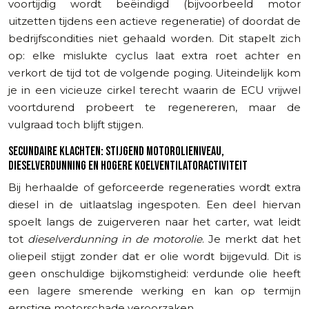
voortijdig wordt beëindigd (bijvoorbeeld motor
uitzetten tijdens een actieve regeneratie) of doordat de
bedrijfscondities niet gehaald worden. Dit stapelt zich
op: elke mislukte cyclus laat extra roet achter en
verkort de tijd tot de volgende poging. Uiteindelijk kom
je in een vicieuze cirkel terecht waarin de ECU vrijwel
voortdurend probeert te regenereren, maar de
vulgraad toch blijft stijgen.
SECUNDAIRE KLACHTEN: STIJGEND MOTOROLIENIVEAU,
DIESELVERDUNNING EN HOGERE KOELVENTILATORACTIVITEIT
Bij herhaalde of geforceerde regeneraties wordt extra
diesel in de uitlaatslag ingespoten. Een deel hiervan
spoelt langs de zuigerveren naar het carter, wat leidt
tot
dieselverdunning in de motorolie
. Je merkt dat het
oliepeil stijgt zonder dat er olie wordt bijgevuld. Dit is
geen onschuldige bijkomstigheid: verdunde olie heeft
een lagere smerende werking en kan op termijn
ernstige motorschade veroorzaken.