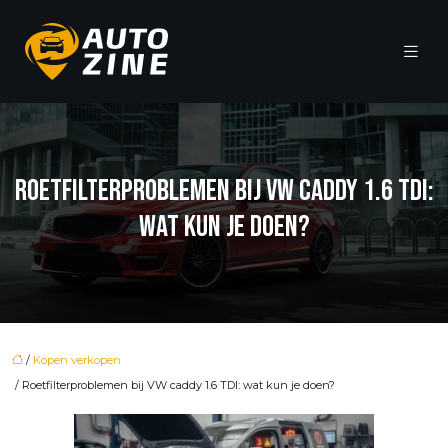
ROETFILTERPROBLEMEN BIJ VW CADDY 1.6 TDI:
WAT KUN JE DOEN?
/
Kopen verkopen
/ Roetfilterproblemen bij VW caddy 1.6 TDI: wat kun je doen?