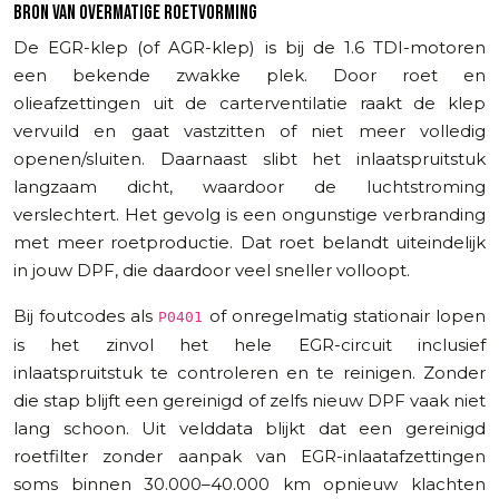
BRON VAN OVERMATIGE ROETVORMING
De EGR-klep (of AGR-klep) is bij de 1.6 TDI-motoren
een bekende zwakke plek. Door roet en
olieafzettingen uit de carterventilatie raakt de klep
vervuild en gaat vastzitten of niet meer volledig
openen/sluiten. Daarnaast slibt het inlaatspruitstuk
langzaam dicht, waardoor de luchtstroming
verslechtert. Het gevolg is een ongunstige verbranding
met meer roetproductie. Dat roet belandt uiteindelijk
in jouw DPF, die daardoor veel sneller volloopt.
Bij foutcodes als
of onregelmatig stationair lopen
P0401
is het zinvol het hele EGR-circuit inclusief
inlaatspruitstuk te controleren en te reinigen. Zonder
die stap blijft een gereinigd of zelfs nieuw DPF vaak niet
lang schoon. Uit velddata blijkt dat een gereinigd
roetfilter zonder aanpak van EGR-inlaatafzettingen
soms binnen 30.000–40.000 km opnieuw klachten