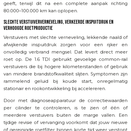
geeft, terwijl dit na een complete aanpak richting
80.000–100.000 km kan oplopen.
SLECHTE VERSTUIVERVERNEVELING, VERKEERDE INSPUITDRUK EN
VERHOOGDE ROETPRODUCTIE
Verstuivers met slechte verneveling, lekkende naald of
afwijkende inspuitdruk zorgen voor een rijker en
onvolledig verbrand mengsel. Dat levert direct meer
roet op. De 1.6 TDI gebruikt gevoelige common-rail
verstuivers die bij hogere kilometerstanden of gebruik
van mindere brandstofkwaliteit slijten. Symptomen zijn
rammelend geluid bij koude start, onregelmatig
stationair en rookontwikkeling bij accelereren.
Door met diagnoseapparatuur de correctiewaarden
per cilinder te controleren, is te zien of één of
meerdere verstuivers buiten de marge vallen. Een
tijdige revisie of vervanging voorkomt dat jouw nieuwe
of gereinigde roetfilter binnen korte tijd weer verstopt