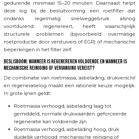
gedurende minimaal 15–20 minuten. Daarnaast helpt
deze log bij de besluitvorming: een roetfilter dat
ondanks regelmatig snelweggebruik alsnog
voortdurend regenereert, heeft waarschijnlijk
structurele problemen (bijvoorbeeld overmatige
roetproductie door verstuivers of EGR) of mechanische
beperkingen in het filter zelf.
BESLISBOOM: WANNEER IS REGENEREREN VOLDOENDE EN WANNEER IS
MECHANISCHE REINIGING OF VERVANGING VEREIST?
De combinatie van roetmassa, asbelading, drukverschil
en regeneratielog maakt een rationele keuze mogelijk.
In grote lijnen geldt:
Roetmassa verhoogd, asbelading laag tot
gemiddeld, normale drukwaarden: geforceerde
regeneratie kan voldoende zijn.
Roetmassa verhoogd, asbelading hoog, druk
duidelijk verhoogd: mechanische reiniging of