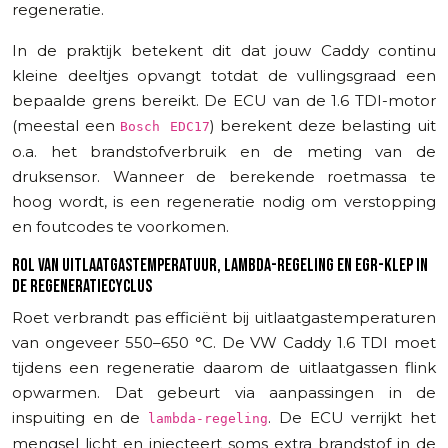
regeneratie.
In de praktijk betekent dit dat jouw Caddy continu
kleine deeltjes opvangt totdat de vullingsgraad een
bepaalde grens bereikt. De ECU van de 1.6 TDI-motor
(meestal een
) berekent deze belasting uit
Bosch EDC17
o.a. het brandstofverbruik en de meting van de
druksensor. Wanneer de berekende roetmassa te
hoog wordt, is een regeneratie nodig om verstopping
en foutcodes te voorkomen.
ROL VAN UITLAATGASTEMPERATUUR, LAMBDA-REGELING EN EGR-KLEP IN
DE REGENERATIECYCLUS
Roet verbrandt pas efficiënt bij uitlaatgastemperaturen
van ongeveer 550–650 °C. De VW Caddy 1.6 TDI moet
tijdens een regeneratie daarom de uitlaatgassen flink
opwarmen. Dat gebeurt via aanpassingen in de
inspuiting en de
. De ECU verrijkt het
lambda-regeling
mengsel licht en injecteert soms extra brandstof in de