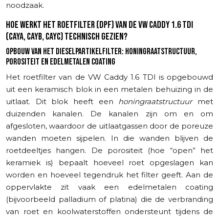
noodzaak.
HOE WERKT HET ROETFILTER (DPF) VAN DE VW CADDY 1.6 TDI
(CAYA, CAYB, CAYC) TECHNISCH GEZIEN?
OPBOUW VAN HET DIESELPARTIKELFILTER: HONINGRAATSTRUCTUUR,
POROSITEIT EN EDELMETALEN COATING
Het roetfilter van de VW Caddy 1.6 TDI is opgebouwd
uit een keramisch blok in een metalen behuizing in de
uitlaat. Dit blok heeft een
honingraatstructuur
met
duizenden kanalen. De kanalen zijn om en om
afgesloten, waardoor de uitlaatgassen door de poreuze
wanden moeten sijpelen. In die wanden blijven de
roetdeeltjes hangen. De porositeit (hoe “open” het
keramiek is) bepaalt hoeveel roet opgeslagen kan
worden en hoeveel tegendruk het filter geeft. Aan de
oppervlakte zit vaak een edelmetalen coating
(bijvoorbeeld palladium of platina) die de verbranding
van roet en koolwaterstoffen ondersteunt tijdens de