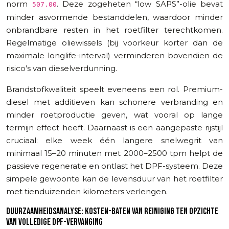
norm
. Deze zogeheten “low SAPS”-olie bevat
507.00
minder asvormende bestanddelen, waardoor minder
onbrandbare resten in het roetfilter terechtkomen.
Regelmatige oliewissels (bij voorkeur korter dan de
maximale longlife-interval) verminderen bovendien de
risico’s van dieselverdunning.
Brandstofkwaliteit speelt eveneens een rol. Premium-
diesel met additieven kan schonere verbranding en
minder roetproductie geven, wat vooral op lange
termijn effect heeft. Daarnaast is een aangepaste rijstijl
cruciaal: elke week één langere snelwegrit van
minimaal 15–20 minuten met 2000–2500 tpm helpt de
passieve regeneratie en ontlast het DPF-systeem. Deze
simpele gewoonte kan de levensduur van het roetfilter
met tienduizenden kilometers verlengen.
DUURZAAMHEIDSANALYSE: KOSTEN-BATEN VAN REINIGING TEN OPZICHTE
VAN VOLLEDIGE DPF-VERVANGING