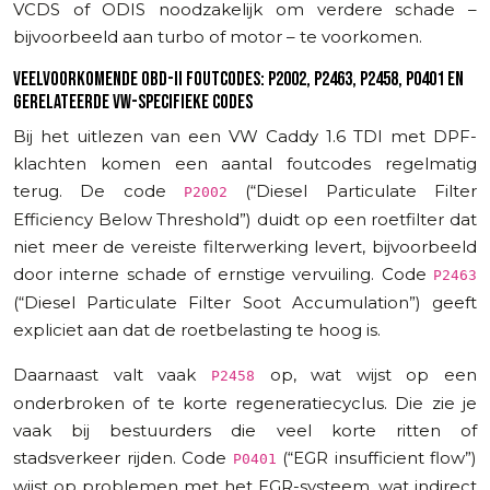
VCDS of ODIS noodzakelijk om verdere schade –
bijvoorbeeld aan turbo of motor – te voorkomen.
VEELVOORKOMENDE OBD-II FOUTCODES: P2002, P2463, P2458, P0401 EN
GERELATEERDE VW-SPECIFIEKE CODES
Bij het uitlezen van een VW Caddy 1.6 TDI met DPF-
klachten komen een aantal foutcodes regelmatig
terug. De code
(“Diesel Particulate Filter
P2002
Efficiency Below Threshold”) duidt op een roetfilter dat
niet meer de vereiste filterwerking levert, bijvoorbeeld
door interne schade of ernstige vervuiling. Code
P2463
(“Diesel Particulate Filter Soot Accumulation”) geeft
expliciet aan dat de roetbelasting te hoog is.
Daarnaast valt vaak
op, wat wijst op een
P2458
onderbroken of te korte regeneratiecyclus. Die zie je
vaak bij bestuurders die veel korte ritten of
stadsverkeer rijden. Code
(“EGR insufficient flow”)
P0401
wijst op problemen met het EGR-systeem, wat indirect