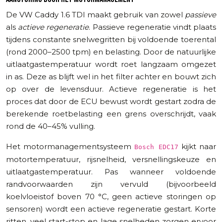
De VW Caddy 1.6 TDI maakt gebruik van zowel
passieve
als
actieve regeneratie
. Passieve regeneratie vindt plaats
tijdens constante snelwegritten bij voldoende toerental
(rond 2000–2500 tpm) en belasting. Door de natuurlijke
uitlaatgastemperatuur wordt roet langzaam omgezet
in as. Deze as blijft wel in het filter achter en bouwt zich
op over de levensduur. Actieve regeneratie is het
proces dat door de ECU bewust wordt gestart zodra de
berekende roetbelasting een grens overschrijdt, vaak
rond de 40–45% vulling.
Het motormanagementsysteem
kijkt naar
Bosch EDC17
motortemperatuur, rijsnelheid, versnellingskeuze en
uitlaatgastemperatuur. Pas wanneer voldoende
randvoorwaarden zijn vervuld (bijvoorbeeld
koelvloeistof boven 70 °C, geen actieve storingen op
sensoren) wordt een actieve regeneratie gestart. Korte
ritten, veel start-stop en lage snelheden zorgen ervoor