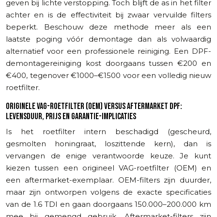
geven bij lichte verstopping. Toch blijft de as in het filter
achter en is de effectiviteit bij zwaar vervuilde filters
beperkt. Beschouw deze methode meer als een
laatste poging vóór demontage dan als volwaardig
alternatief voor een professionele reiniging. Een DPF-
demontagereiniging kost doorgaans tussen €200 en
€400, tegenover €1000–€1500 voor een volledig nieuw
roetfilter.
ORIGINELE VAG-ROETFILTER (OEM) VERSUS AFTERMARKET DPF:
LEVENSDUUR, PRIJS EN GARANTIE-IMPLICATIES
Is het roetfilter intern beschadigd (gescheurd,
gesmolten honingraat, loszittende kern), dan is
vervangen de enige verantwoorde keuze. Je kunt
kiezen tussen een origineel VAG-roetfilter (OEM) en
een aftermarket-exemplaar. OEM-filters zijn duurder,
maar zijn ontworpen volgens de exacte specificaties
van de 1.6 TDI en gaan doorgaans 150.000–200.000 km
mee bij gemengd gebruik. Aftermarket-filters zijn