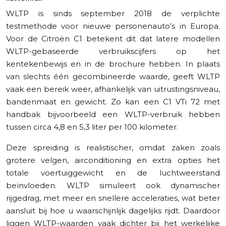
WLTP is sinds september 2018 de verplichte
testmethode voor nieuwe personenauto’s in Europa.
Voor de Citroën C1 betekent dit dat latere modellen
WLTP-gebaseerde verbruikscijfers op het
kentekenbewijs en in de brochure hebben. In plaats
van slechts één gecombineerde waarde, geeft WLTP
vaak een bereik weer, afhankelijk van uitrustingsniveau,
bandenmaat en gewicht. Zo kan een C1 VTi 72 met
handbak bijvoorbeeld een WLTP-verbruik hebben
tussen circa 4,8 en 5,3 liter per 100 kilometer.
Deze spreiding is realistischer, omdat zaken zoals
grotere velgen, airconditioning en extra opties het
totale voertuiggewicht en de luchtweerstand
beïnvloeden. WLTP simuleert ook dynamischer
rijgedrag, met meer en snellere acceleraties, wat beter
aansluit bij hoe u waarschijnlijk dagelijks rijdt. Daardoor
liggen WLTP-waarden vaak dichter bij het werkelijke