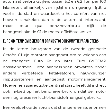
automaat verbruikscijfers tussen 5,2 en 6,2 liter per 100
kilometer, afhankelijk van rijstijl en omgeving. Rijdt u
veel in de stad en waardeert u het comfort van niet
hoeven schakelen, dan is de automaat interessant,
maar puur qua benzineverbruik blijft de
handgeschakelde C1 de meest efficiënte keuze.
EURO 6D-TEMP EMISSIENORM BRANDSTOFCONSUMPTIE PARAMETERS
In de latere bouwjaren van de tweede generatie
Citroën C1 zijn motoren aangepast om te voldoen aan
de strengere Euro 6c en later Euro 6d-TEMP
emissienormen. Deze aanpassingen omvatten onder
andere verbeterde katalysatoren, nauwkeuriger
inspuitsystemen en aangepast motormanagement.
Hoewel emissiereductie centraal staat, heeft dit indirect
ook invloed op het benzineverbruik, omdat de motor
een nog preciezer lucht-brandstofmengsel gebruikt.
Een veelgehoorde zorg is dat strengere emissienormen