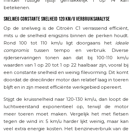
minder rustige rijstijl gemakkelijk 1 op 14 kan
betekenen.
SNELWEG CONSTANTE SNELHEID 120 KM/U VERBRUIKSANALYSE
Op de snelweg is de Citroën C1 verrassend efficiënt,
mits u de snelheid enigszins binnen de perken houdt.
Rond 100 tot 110 km/u ligt doorgaans het
ideale
compromis
tussen tempo en verbruik. Diverse
rijderservaringen tonen aan dat bij 100-110 km/u
waarden van 1 op 20 tot 1 op 22 haalbaar zijn, vooral bij
een constante snelheid en weinig filevorming. Dit komt
doordat de driecilinder motor dan relatief laag in toeren
blijft en in zijn meest efficiënte werkgebied opereert.
Stijgt de kruissnelheid naar 120-130 km/u, dan loopt de
luchtweerstand exponentieel op, terwijl de motor
meer toeren moet maken. Vergelijk het met fietsen
tegen de wind in: 5 km/u harder lijkt weinig, maar kan
veel extra energie kosten. Het benzineverbruik van de