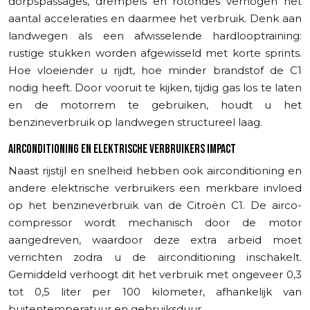
dorpspassages, drempels en rotondes verhogen het
aantal acceleraties en daarmee het verbruik. Denk aan
landwegen als een afwisselende hardlooptraining:
rustige stukken worden afgewisseld met korte sprints.
Hoe vloeiender u rijdt, hoe minder brandstof de C1
nodig heeft. Door vooruit te kijken, tijdig gas los te laten
en de motorrem te gebruiken, houdt u het
benzineverbruik op landwegen structureel laag.
AIRCONDITIONING EN ELEKTRISCHE VERBRUIKERS IMPACT
Naast rijstijl en snelheid hebben ook airconditioning en
andere elektrische verbruikers een merkbare invloed
op het benzineverbruik van de Citroën C1. De airco-
compressor wordt mechanisch door de motor
aangedreven, waardoor deze extra arbeid moet
verrichten zodra u de airconditioning inschakelt.
Gemiddeld verhoogt dit het verbruik met ongeveer 0,3
tot 0,5 liter per 100 kilometer, afhankelijk van
buitentemperatuur en gebruiksduur.