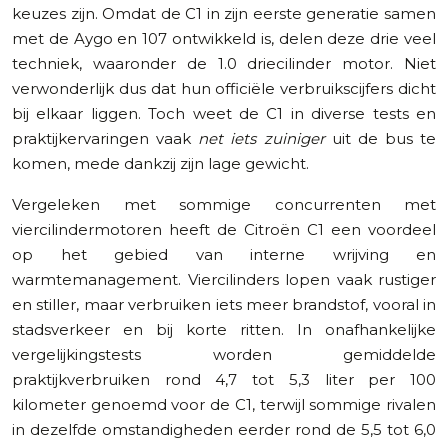
keuzes zijn. Omdat de C1 in zijn eerste generatie samen
met de Aygo en 107 ontwikkeld is, delen deze drie veel
techniek, waaronder de 1.0 driecilinder motor. Niet
verwonderlijk dus dat hun officiële verbruikscijfers dicht
bij elkaar liggen. Toch weet de C1 in diverse tests en
praktijkervaringen vaak
net iets zuiniger
uit de bus te
komen, mede dankzij zijn lage gewicht.
Vergeleken met sommige concurrenten met
viercilindermotoren heeft de Citroën C1 een voordeel
op het gebied van interne wrijving en
warmtemanagement. Viercilinders lopen vaak rustiger
en stiller, maar verbruiken iets meer brandstof, vooral in
stadsverkeer en bij korte ritten. In onafhankelijke
vergelijkingstests worden gemiddelde
praktijkverbruiken rond 4,7 tot 5,3 liter per 100
kilometer genoemd voor de C1, terwijl sommige rivalen
in dezelfde omstandigheden eerder rond de 5,5 tot 6,0