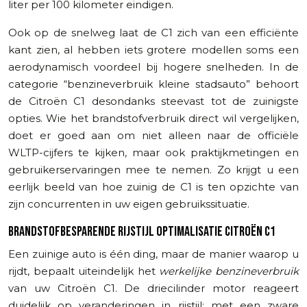
liter per 100 kilometer eindigen.
Ook op de snelweg laat de C1 zich van een efficiënte
kant zien, al hebben iets grotere modellen soms een
aerodynamisch voordeel bij hogere snelheden. In de
categorie “benzineverbruik kleine stadsauto” behoort
de Citroën C1 desondanks steevast tot de zuinigste
opties. Wie het brandstofverbruik direct wil vergelijken,
doet er goed aan om niet alleen naar de officiële
WLTP-cijfers te kijken, maar ook praktijkmetingen en
gebruikerservaringen mee te nemen. Zo krijgt u een
eerlijk beeld van hoe zuinig de C1 is ten opzichte van
zijn concurrenten in uw eigen gebruikssituatie.
BRANDSTOFBESPARENDE RIJSTIJL OPTIMALISATIE CITROËN C1
Een zuinige auto is één ding, maar de manier waarop u
rijdt, bepaalt uiteindelijk het
werkelijke benzineverbruik
van uw Citroën C1. De driecilinder motor reageert
duidelijk op veranderingen in rijstijl: met een zware