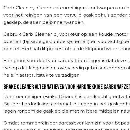
Carb Cleaner, of carburateurreiniger, is ontworpen om b
voor het reinigen van een vervuild gasklephuis zonde
gasklep, de as en de binnenwanden.
Gebruik Carb Cleaner bij voorkeur op een koude motor e
openen (bij kabelgestuurde systemen) en voorzichtig de r
borstel. Herhaal dit proces totdat de kleprand weer schoon
Een groot voordeel van carburateurreiniger is dat deze s
wel op dat langdurig en overvloedig gebruik rubberen afd
hele inlaatspruitstuk te verzadigen.
BRAKE CLEANER ALTERNATIEVEN VOOR HARDNEKKIGE CARBONAFZE
Remmenreiniger (Brake Cleaner) is een krachtig ontvet
Bij zeer hardnekkige carbonafzettingen in het gasklephu
lagen rondom de gasklep die met mildere middelen nauw
Omdat remmenreiniger agressiever kan zijn voor bepaa