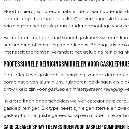
Hoort u hierbij schurende, ratelende of aanhoudende kli
een duidelijk hoorbaar “plakken” of vertraagd sluiten v
reiniging van het gasklephuis zonder demontage vaak een
Bij motoren met een traditioneel gaskabel-systeem kan
aan smering of vervuiling op de klepas. Belangrijk is om 
intensiteit toenemen. Verandert het geluid na reiniging nie
PROFESSIONELE REINIGINGSMIDDELEN VOOR GASKLEPHUI
Een effectieve gasklephuis reiniging zonder demontage
combinatie van aluminium, rubberen pakkingen en elek
ontwikkeld zijn voor
gasklep en inlaatsysteem reiniging
, v
In grote lijnen onderscheiden we vier categorieën: carb
gasklep reiniger. Elk type heeft zijn eigen sterke en z
gasklephuis het juiste gereedschap en middel in te zette
CARB CLEANER SPRAY TOEPASSINGEN VOOR GASKLEP COMPONENT