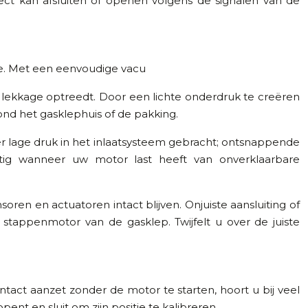
ct kan afsluiten of openen volgens de signalen van de
ge. Met een eenvoudige vacu
lekkage optreedt. Door een lichte onderdruk te creëren
rond het gasklephuis of de pakking.
r lage druk in het inlaatsysteem gebracht; ontsnappende
uttig wanneer uw motor last heeft van onverklaarbare
oren en actuatoren intact blijven. Onjuiste aansluiting of
appenmotor van de gasklep. Twijfelt u over de juiste
ntact aanzet zonder de motor te starten, hoort u bij veel
pent en sluit om zijn positie te kalibreren.