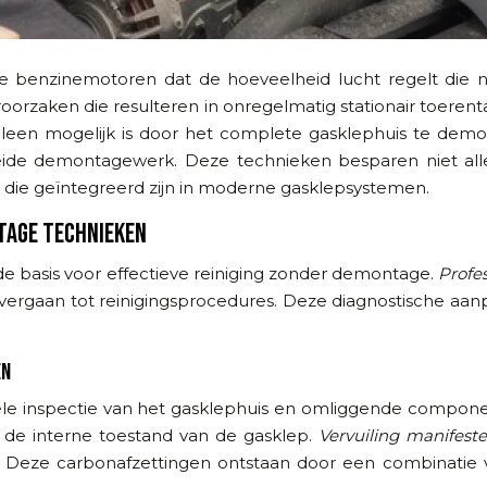
ne benzinemotoren dat de hoeveelheid lucht regelt die
orzaken die resulteren in onregelmatig stationair toerent
 alleen mogelijk is door het complete gasklephuis te de
de demontagewerk. Deze technieken besparen niet allee
die geïntegreerd zijn in moderne gasklepsystemen.
TAGE TECHNIEKEN
de basis voor effectieve reiniging zonder demontage.
Profe
 overgaan tot reinigingsprocedures. Deze diagnostische a
EN
le inspectie van het gasklephuis en omliggende componen
op de interne toestand van de gasklep.
Vervuiling manifeste
Deze carbonafzettingen ontstaan door een combinatie v