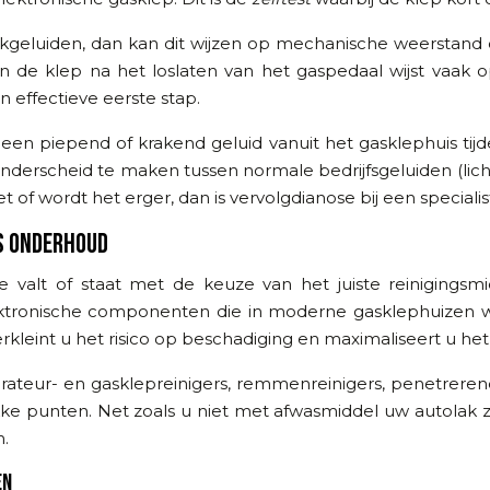
kgeluiden, dan kan dit wijzen op mechanische weerstand do
an de klep na het loslaten van het gaspedaal wijst vaak 
 effectieve eerste stap.
 een piepend of krakend geluid vanuit het gasklephuis ti
onderscheid te maken tussen normale bedrijfsgeluiden (licht
t of wordt het erger, dan is vervolgdianose bij een specialis
S ONDERHOUD
 valt of staat met de keuze van het juiste reinigingsmid
tronische componenten die in moderne gasklephuizen wo
erkleint u het risico op beschadiging en maximaliseert u het 
urateur- en gasklepreinigers, remmenreinigers, penetreren
wakke punten. Net zoals u niet met afwasmiddel uw autolak
n.
EN