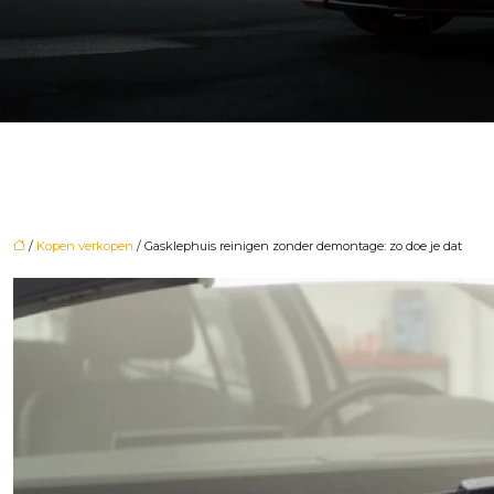
/
Kopen verkopen
/ Gasklephuis reinigen zonder demontage: zo doe je dat