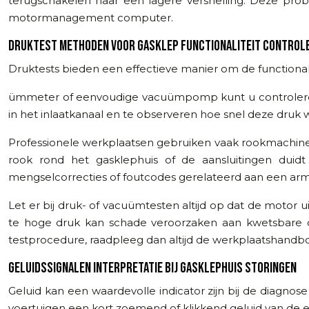
terugschakelen naar een lagere versnelling. Deze pro
motormanagement computer.
DRUKTEST METHODEN VOOR GASKLEP FUNCTIONALITEIT CONTROL
Druktests bieden een effectieve manier om de functiona
ümmeter of eenvoudige vacuümpomp kunt u controleren o
in het inlaatkanaal en te observeren hoe snel deze druk w
Professionele werkplaatsen gebruiken vaak rookmachines
rook rond het gasklephuis of de aansluitingen duidt
mengselcorrecties of foutcodes gerelateerd aan een arm 
Let er bij druk- of vacuümtesten altijd op dat de motor u
te hoge druk kan schade veroorzaken aan kwetsbare c
testprocedure, raadpleeg dan altijd de werkplaatshandb
GELUIDSSIGNALEN INTERPRETATIE BIJ GASKLEPHUIS STORINGEN
Geluid kan een waardevolle indicator zijn bij de diagnos
voertuigen een kort zoemend of klikkend geluid van de el