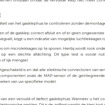
blemen ontstaan omdat de vervuilde klep niet meer corre
E
liteit van het gasklephuis te controleren zonder demonta
f de gasklep correct afsluit en of er geen ongewenste 
egvalt, krijgt u een indicatie van mogelijke luchtlekkages 
 om microlekkages op te sporen. Hierbij wordt rook onde
 op een slechte afdichting. Dit type test is vooral n
of rijk mengsel.
itgeschakeld is en dat alle elektrische connectoren van sens
omponenten zoals de MAP-sensor of de geïntegreerde st
oeken van uw specifieke model.
e van een vervuild of defect gasklephuis. Wanneer u het co
ektronische gasklep. Dit is de
zelftest
waarbij de klep kort o