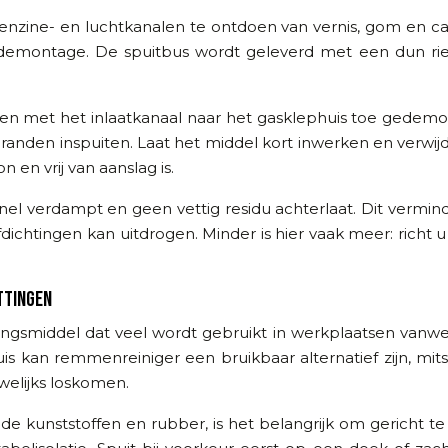
enzine- en luchtkanalen te ontdoen van vernis, gom en car
r demontage. De spuitbus wordt geleverd met een dun rie
n met het inlaatkanaal naar het gasklephuis toe gedemon
anden inspuiten. Laat het middel kort inwerken en verwijd
 en vrij van aanslag is.
nel verdampt en geen vettig residu achterlaat. Dit vermind
ichtingen kan uitdrogen. Minder is hier vaak meer: richt u
TTINGEN
tingsmiddel dat veel wordt gebruikt in werkplaatsen vanw
is kan remmenreiniger een bruikbaar alternatief zijn, mit
elijks loskomen.
lde kunststoffen en rubber, is het belangrijk om geric