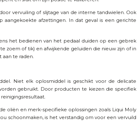
or vervuiling of slijtage van de interne tandwielen. Ook
op aangekoekte afzettingen. In dat geval is een gerichte
jdens het bedienen van het pedaal duiden op een gebrek
e zoem of tik) en afwijkende geluiden die nieuw zijn of in
t aan te raden.
del. Niet elk oplosmiddel is geschikt voor de delicate
rden gebruikt. Door producten te kiezen die specifiek
reinigingsresultaat.
de oliën en merk-specifieke oplossingen zoals Liqui Moly
 zou schoonmaken, is het verstandig om voor een vervuild