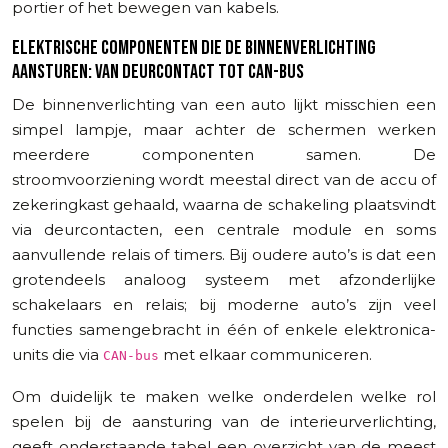
portier of het bewegen van kabels.
ELEKTRISCHE COMPONENTEN DIE DE BINNENVERLICHTING
AANSTUREN: VAN DEURCONTACT TOT CAN-BUS
De binnenverlichting van een auto lijkt misschien een
simpel lampje, maar achter de schermen werken
meerdere componenten samen. De
stroomvoorziening wordt meestal direct van de accu of
zekeringkast gehaald, waarna de schakeling plaatsvindt
via deurcontacten, een centrale module en soms
aanvullende relais of timers. Bij oudere auto’s is dat een
grotendeels analoog systeem met afzonderlijke
schakelaars en relais; bij moderne auto’s zijn veel
functies samengebracht in één of enkele elektronica-
units die via
met elkaar communiceren.
CAN-bus
Om duidelijk te maken welke onderdelen welke rol
spelen bij de aansturing van de interieurverlichting,
geeft onderstaande tabel een overzicht van de meest