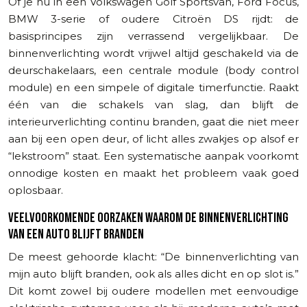
Of je nu in een Volkswagen Golf Sportsvan, Ford Focus,
BMW 3-serie of oudere Citroën DS rijdt: de
basisprincipes zijn verrassend vergelijkbaar. De
binnenverlichting wordt vrijwel altijd geschakeld via de
deurschakelaars, een centrale module (body control
module) en een simpele of digitale timerfunctie. Raakt
één van die schakels van slag, dan blijft de
interieurverlichting continu branden, gaat die niet meer
aan bij een open deur, of licht alles zwakjes op alsof er
“lekstroom” staat. Een systematische aanpak voorkomt
onnodige kosten en maakt het probleem vaak goed
oplosbaar.
VEELVOORKOMENDE OORZAKEN WAAROM DE BINNENVERLICHTING
VAN EEN AUTO BLIJFT BRANDEN
De meest gehoorde klacht: “De binnenverlichting van
mijn auto blijft branden, ook als alles dicht en op slot is.”
Dit komt zowel bij oudere modellen met eenvoudige