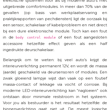
elektrische systemen voor als bij moderne auto’s met
uitgebreide comfortmodules. In meer dan 70% van de
gevallen (op basis van werkplaatservaring en
praktijkrapporten van pechdiensten) ligt de oorzaak bij
een sensor, schakelaar of kabelprobleem en niet direct
bij een dure elektronische module. Toch kan een fout
in de
of een fout aangesloten
body control module
accessoire hetzelfde effect geven als een half
ingedrukte deurschakelaar.
Belangrijk om te weten: bij veel auto’s krijgt de
interieurverlichting permanent 12V, en wordt de massa
(aarde) geschakeld via deursensoren of modules. Een
zwak gloeiend lampje wijst dan vaak op een foutief
massa-contact of lekkage via vocht of corrosie. Bij
moderne LED-interieurverlichting kan “nagloeien” ook
ontstaan door minimale reststroom in het systeem.
Voor jou als bestuurder is het resultaat hetzelfde: de
binnenverlichting gaat niet uit. De meest logische