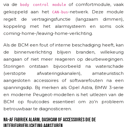
via de
of comfortmodule, vaak
body control module
gekoppeld aan het
-netwerk. Deze module
CAN-bus
regelt de vertragingsfunctie (langzaam dimmen),
koppeling met het alarmsysteem en soms ook
coming-home-/leaving-home-verlichting.
Als de BCM een fout of interne beschadiging heeft, kan
de binnenverlichting blijven branden, willekeurig
aangaan of niet meer reageren op deurbewegingen.
Storingen ontstaan bijvoorbeeld na waterschade
(verstopte afwateringskanalen), amateuristisch
aangesloten accessoires of softwarefouten na een
spanningsdip. Bij merken als Opel Astra, BMW 3-serie
en moderne Peugeot-modellen is het uitlezen van de
BCM op foutcodes essentieel om zo’n probleem
betrouwbaar te diagnosticeren.
NA-AF FABRIEK ALARM, DASHCAM OF ACCESSOIRES DIE DE
INTERIEURVERLICHTING AANSTUREN