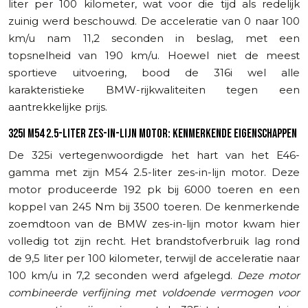
liter per 100 kilometer, wat voor die tijd als redelijk
zuinig werd beschouwd. De acceleratie van 0 naar 100
km/u nam 11,2 seconden in beslag, met een
topsnelheid van 190 km/u. Hoewel niet de meest
sportieve uitvoering, bood de 316i wel alle
karakteristieke BMW-rijkwaliteiten tegen een
aantrekkelijke prijs.
325I M54 2.5-LITER ZES-IN-LIJN MOTOR: KENMERKENDE EIGENSCHAPPEN
De 325i vertegenwoordigde het hart van het E46-
gamma met zijn M54 2.5-liter zes-in-lijn motor. Deze
motor produceerde 192 pk bij 6000 toeren en een
koppel van 245 Nm bij 3500 toeren. De kenmerkende
zoemdtoon van de BMW zes-in-lijn motor kwam hier
volledig tot zijn recht. Het brandstofverbruik lag rond
de 9,5 liter per 100 kilometer, terwijl de acceleratie naar
100 km/u in 7,2 seconden werd afgelegd.
Deze motor
combineerde verfijning met voldoende vermogen voor