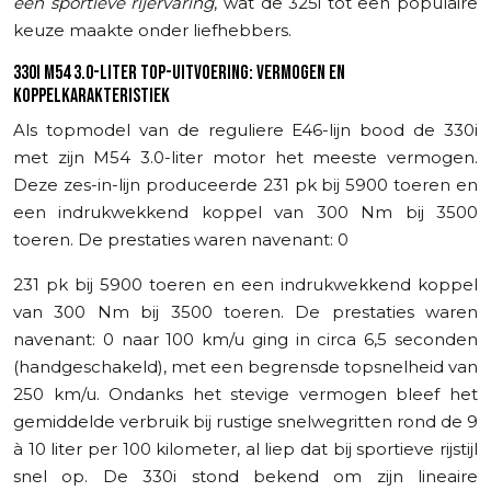
een sportieve rijervaring
, wat de 325i tot een populaire
keuze maakte onder liefhebbers.
330I M54 3.0-LITER TOP-UITVOERING: VERMOGEN EN
KOPPELKARAKTERISTIEK
Als topmodel van de reguliere E46-lijn bood de 330i
met zijn M54 3.0-liter motor het meeste vermogen.
Deze zes-in-lijn produceerde 231 pk bij 5900 toeren en
een indrukwekkend koppel van 300 Nm bij 3500
toeren. De prestaties waren navenant: 0
231 pk bij 5900 toeren en een indrukwekkend koppel
van 300 Nm bij 3500 toeren. De prestaties waren
navenant: 0 naar 100 km/u ging in circa 6,5 seconden
(handgeschakeld), met een begrensde topsnelheid van
250 km/u. Ondanks het stevige vermogen bleef het
gemiddelde verbruik bij rustige snelwegritten rond de 9
à 10 liter per 100 kilometer, al liep dat bij sportieve rijstijl
snel op. De 330i stond bekend om zijn lineaire