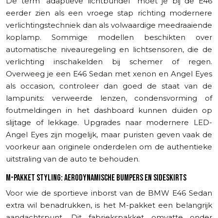
De term “adaptieve lichtbundel” moet je bij de E46
eerder zien als een vroege stap richting modernere
verlichtingstechniek dan als volwaardige meedraaiende
koplamp. Sommige modellen beschikten over
automatische niveauregeling en lichtsensoren, die de
verlichting inschakelden bij schemer of regen.
Overweeg je een E46 Sedan met xenon en Angel Eyes
als occasion, controleer dan goed de staat van de
lampunits: verweerde lenzen, condensvorming of
foutmeldingen in het dashboard kunnen duiden op
slijtage of lekkage. Upgrades naar modernere LED-
Angel Eyes zijn mogelijk, maar puristen geven vaak de
voorkeur aan originele onderdelen om de authentieke
uitstraling van de auto te behouden.
M-PAKKET STYLING: AERODYNAMISCHE BUMPERS EN SIDESKIRTS
Voor wie de sportieve inborst van de BMW E46 Sedan
extra wil benadrukken, is het M-pakket een belangrijk
aandachtspunt. Dit fabriekspakket omvatte onder