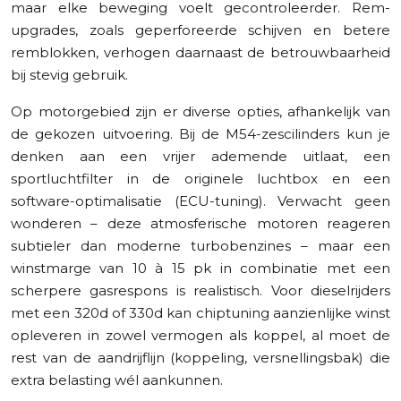
maar elke beweging voelt gecontroleerder. Rem-
upgrades, zoals geperforeerde schijven en betere
remblokken, verhogen daarnaast de betrouwbaarheid
bij stevig gebruik.
Op motorgebied zijn er diverse opties, afhankelijk van
de gekozen uitvoering. Bij de M54-zescilinders kun je
denken aan een vrijer ademende uitlaat, een
sportluchtfilter in de originele luchtbox en een
software-optimalisatie (ECU-tuning). Verwacht geen
wonderen – deze atmosferische motoren reageren
subtieler dan moderne turbobenzines – maar een
winstmarge van 10 à 15 pk in combinatie met een
scherpere gasrespons is realistisch. Voor dieselrijders
met een 320d of 330d kan chiptuning aanzienlijke winst
opleveren in zowel vermogen als koppel, al moet de
rest van de aandrijflijn (koppeling, versnellingsbak) die
extra belasting wél aankunnen.