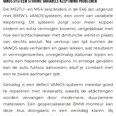
VANOS SYSTEEM STORING: VARIABELE KLEPTIMING PROBLEMEN
De M52TU- en M54-zescilinders in de E46 zijn uitgerust
met BMW’s
VANOS
-systeem, een vorm van variabele
kleptiming. Dit systeem zorgt voor meer koppel
onderin en extra vermogen bovenin, vergelijkbaar met
hoe een lichtschakelaar met dimfunctie werkt in plaats
van slechts aan/uit. Na verloop van tijd kunnen de
VANOS-seals verharden en gaan lekken, wat resulteert
in vermogensverlies, onregelmatig stationair lopen en
soms een haperende gasrespons. In ernstige gevallen
kan de auto futloos aanvoelen, alsof je constant met
een te zware aanhanger rijdt.
Gelukkig is een defect VANOS-systeem meestal goed
te repareren met revisiesets, waarbij de afdichtingen
worden vervangen door modernere, duurzamere
materialen. Een gespecialiseerde BMW-monteur kan
deze klus doorgaans in een werkdag klaren. Bij