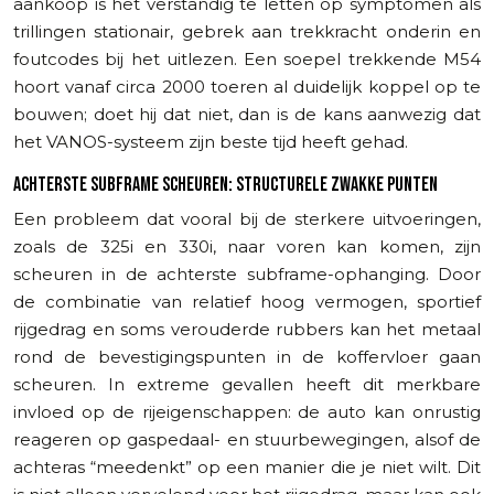
aankoop is het verstandig te letten op symptomen als
trillingen stationair, gebrek aan trekkracht onderin en
foutcodes bij het uitlezen. Een soepel trekkende M54
hoort vanaf circa 2000 toeren al duidelijk koppel op te
bouwen; doet hij dat niet, dan is de kans aanwezig dat
het VANOS-systeem zijn beste tijd heeft gehad.
ACHTERSTE SUBFRAME SCHEUREN: STRUCTURELE ZWAKKE PUNTEN
Een probleem dat vooral bij de sterkere uitvoeringen,
zoals de 325i en 330i, naar voren kan komen, zijn
scheuren in de achterste subframe-ophanging. Door
de combinatie van relatief hoog vermogen, sportief
rijgedrag en soms verouderde rubbers kan het metaal
rond de bevestigingspunten in de koffervloer gaan
scheuren. In extreme gevallen heeft dit merkbare
invloed op de rijeigenschappen: de auto kan onrustig
reageren op gaspedaal- en stuurbewegingen, alsof de
achteras “meedenkt” op een manier die je niet wilt. Dit