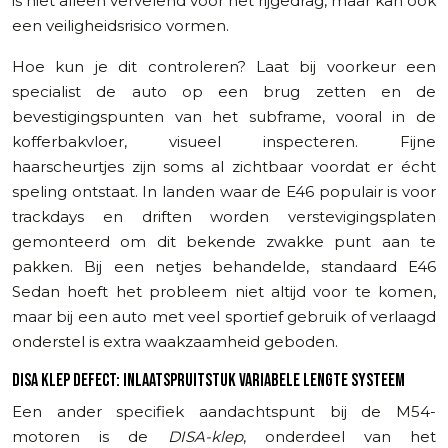
is niet alleen vervelend voor het rijgedrag, maar kan ook
een veiligheidsrisico vormen.
Hoe kun je dit controleren? Laat bij voorkeur een
specialist de auto op een brug zetten en de
bevestigingspunten van het subframe, vooral in de
kofferbakvloer, visueel inspecteren. Fijne
haarscheurtjes zijn soms al zichtbaar voordat er écht
speling ontstaat. In landen waar de E46 populair is voor
trackdays en driften worden verstevigingsplaten
gemonteerd om dit bekende zwakke punt aan te
pakken. Bij een netjes behandelde, standaard E46
Sedan hoeft het probleem niet altijd voor te komen,
maar bij een auto met veel sportief gebruik of verlaagd
onderstel is extra waakzaamheid geboden.
DISA KLEP DEFECT: INLAATSPRUITSTUK VARIABELE LENGTE SYSTEEM
Een ander specifiek aandachtspunt bij de M54-
motoren is de
DISA-klep
, onderdeel van het