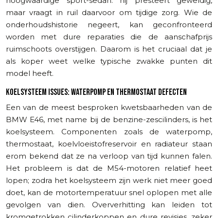
hoogwaardige sport-sedan: hij presteert geweldig,
maar vraagt in ruil daarvoor om tijdige zorg. Wie de
onderhoudshistorie negeert, kan geconfronteerd
worden met dure reparaties die de aanschafprijs
ruimschoots overstijgen. Daarom is het cruciaal dat je
als koper weet welke typische zwakke punten dit
model heeft.
KOELSYSTEEM ISSUES: WATERPOMP EN THERMOSTAAT DEFECTEN
Een van de meest besproken kwetsbaarheden van de
BMW E46, met name bij de benzine-zescilinders, is het
koelsysteem. Componenten zoals de waterpomp,
thermostaat, koelvloeistofreservoir en radiateur staan
erom bekend dat ze na verloop van tijd kunnen falen.
Het probleem is dat de M54-motoren relatief heet
lopen; zodra het koelsysteem zijn werk niet meer goed
doet, kan de motortemperatuur snel oplopen met alle
gevolgen van dien. Oververhitting kan leiden tot
kromgetrokken cilinderkoppen en dure revisies, zeker