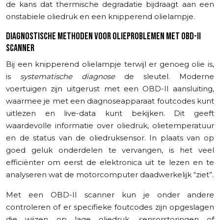
de kans dat thermische degradatie bijdraagt aan een
onstabiele oliedruk en een knipperend olielampje.
DIAGNOSTISCHE METHODEN VOOR OLIEPROBLEMEN MET OBD-II
SCANNER
Bij een knipperend olielampje terwijl er genoeg olie is,
is
systematische diagnose
de sleutel. Moderne
voertuigen zijn uitgerust met een OBD-II aansluiting,
waarmee je met een diagnoseapparaat foutcodes kunt
uitlezen en live-data kunt bekijken. Dit geeft
waardevolle informatie over oliedruk, olietemperatuur
en de status van de oliedruksensor. In plaats van op
goed geluk onderdelen te vervangen, is het veel
efficiënter om eerst de elektronica uit te lezen en te
analyseren wat de motorcomputer daadwerkelijk “ziet”.
Met een OBD-II scanner kun je onder andere
controleren of er specifieke foutcodes zijn opgeslagen
die wijzen op lage oliedruk, sensorstoringen of