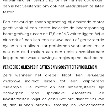
verwarming en verlichting) of net na het optrekken,
dan is het verstandig om ook het
laadsysteem
te laten
testen.
Een eenvoudige spanningsmeting bij draaiende motor
geeft vaak al een eerste indicatie: de boordspanning
hoort grofweg tussen de 13,8 en 14,5 volt te liggen. Wijkt
dit sterk af, dan kan een nieuwe accu of gereviseerde
dynamo niet alleen startproblemen voorkomen, maar
ook een eind maken aan een reeks onverklaarbare
knipperende waarschuwingslampjes op het dashboard.
VERKEERDE OLIESPECIFICATIES EN VISCOSTITEITSPROBLEMEN
Zelfs wanneer het oliepeil klopt, kan
verkeerde
motorolie
indirect leiden tot een knipperend
olielampje. De motor en het smeersysteem zijn
ontworpen rond specifieke viscositeits- en
kwaliteitseisen. Wijkt de gebruikte olie daar te ver van
af, dan kunnen oliedruk, smering en koelcapaciteit