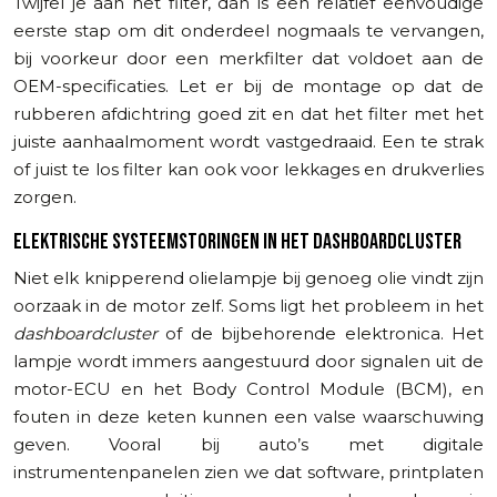
Twijfel je aan het filter, dan is een relatief eenvoudige
eerste stap om dit onderdeel nogmaals te vervangen,
bij voorkeur door een merkfilter dat voldoet aan de
OEM-specificaties. Let er bij de montage op dat de
rubberen afdichtring goed zit en dat het filter met het
juiste aanhaalmoment wordt vastgedraaid. Een te strak
of juist te los filter kan ook voor lekkages en drukverlies
zorgen.
ELEKTRISCHE SYSTEEMSTORINGEN IN HET DASHBOARDCLUSTER
Niet elk knipperend olielampje bij genoeg olie vindt zijn
oorzaak in de motor zelf. Soms ligt het probleem in het
dashboardcluster
of de bijbehorende elektronica. Het
lampje wordt immers aangestuurd door signalen uit de
motor-ECU en het Body Control Module (BCM), en
fouten in deze keten kunnen een valse waarschuwing
geven. Vooral bij auto’s met digitale
instrumentenpanelen zien we dat software, printplaten