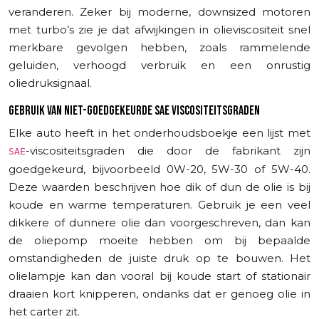
veranderen. Zeker bij moderne, downsized motoren
met turbo’s zie je dat afwijkingen in olieviscositeit snel
merkbare gevolgen hebben, zoals rammelende
geluiden, verhoogd verbruik en een onrustig
oliedruksignaal.
GEBRUIK VAN NIET-GOEDGEKEURDE SAE VISCOSITEITSGRADEN
Elke auto heeft in het onderhoudsboekje een lijst met
-viscositeitsgraden die door de fabrikant zijn
SAE
goedgekeurd, bijvoorbeeld 0W-20, 5W-30 of 5W-40.
Deze waarden beschrijven hoe dik of dun de olie is bij
koude en warme temperaturen. Gebruik je een veel
dikkere of dunnere olie dan voorgeschreven, dan kan
de oliepomp moeite hebben om bij bepaalde
omstandigheden de juiste druk op te bouwen. Het
olielampje kan dan vooral bij koude start of stationair
draaien kort knipperen, ondanks dat er genoeg olie in
het carter zit.