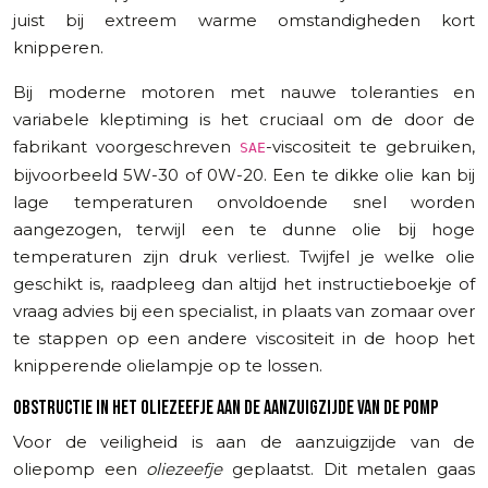
juist bij extreem warme omstandigheden kort
knipperen.
Bij moderne motoren met nauwe toleranties en
variabele kleptiming is het cruciaal om de door de
fabrikant voorgeschreven
-viscositeit te gebruiken,
SAE
bijvoorbeeld 5W-30 of 0W-20. Een te dikke olie kan bij
lage temperaturen onvoldoende snel worden
aangezogen, terwijl een te dunne olie bij hoge
temperaturen zijn druk verliest. Twijfel je welke olie
geschikt is, raadpleeg dan altijd het instructieboekje of
vraag advies bij een specialist, in plaats van zomaar over
te stappen op een andere viscositeit in de hoop het
knipperende olielampje op te lossen.
OBSTRUCTIE IN HET OLIEZEEFJE AAN DE AANZUIGZIJDE VAN DE POMP
Voor de veiligheid is aan de aanzuigzijde van de
oliepomp een
oliezeefje
geplaatst. Dit metalen gaas