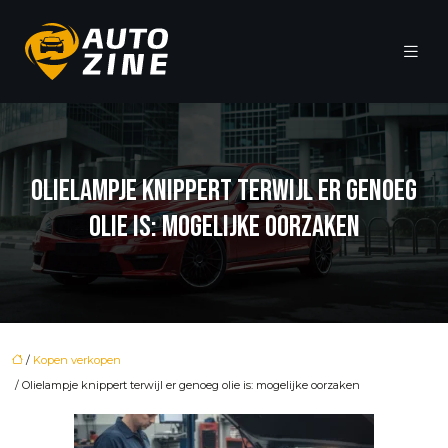
OLIELAMPJE KNIPPERT TERWIJL ER GENOEG
OLIE IS: MOGELIJKE OORZAKEN
/
Kopen verkopen
/ Olielampje knippert terwijl er genoeg olie is: mogelijke oorzaken