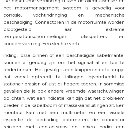
De elektrische verbinding tussen de oliedruksensor en
het motormanagement systeem is gevoelig voor
corrosie, vochtindringing en mechanische
beschadiging. Connectoren in de motorruimte worden
blootgesteld aan extreme
temperatuurschommelingen, oliespetters en
condensvorming. Een slechte verb
inding, losse pinnen of een beschadigde kabelmantel
kunnen al genoeg zijn om het signaal af en toe te
onderbreken. Het gevolg is een knipperend olielampje
dat vooral optreedt bij trillingen, bijvoorbeeld bij
stationair draaien of juist bij hogere toeren. In sommige
gevallen zie je ook andere vreemde waarschuwingen
oplichten, wat een indicatie kan zijn dat het probleem
breder in de kabelboom of massa-aansluitingen zit. Een
monteur kan met een multimeter en een visuele
inspectie de bedrading doormeten, de connector
reinigen met contactspray en indien nodig een