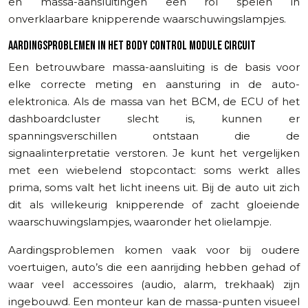
en massa-aansluitingen een rol spelen in
onverklaarbare knipperende waarschuwingslampjes.
AARDINGSPROBLEMEN IN HET BODY CONTROL MODULE CIRCUIT
Een betrouwbare massa-aansluiting is de basis voor
elke correcte meting en aansturing in de auto-
elektronica. Als de massa van het BCM, de ECU of het
dashboardcluster slecht is, kunnen er
spanningsverschillen ontstaan die de
signaalinterpretatie verstoren. Je kunt het vergelijken
met een wiebelend stopcontact: soms werkt alles
prima, soms valt het licht ineens uit. Bij de auto uit zich
dit als willekeurig knipperende of zacht gloeiende
waarschuwingslampjes, waaronder het olielampje.
Aardingsproblemen komen vaak voor bij oudere
voertuigen, auto’s die een aanrijding hebben gehad of
waar veel accessoires (audio, alarm, trekhaak) zijn
ingebouwd. Een monteur kan de massa-punten visueel