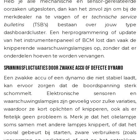
Heb je alle mechanische en sensor-gerelateerde
oorzaken uitgesloten, dan kan het zinvol zijn om bij de
merkdealer na te vragen of er
technische service
bulletins
(TSB’s) bestaan over jouw type
dashboardcluster. Een herprogrammering of update
van het instrumentenpaneel of BCM lost dan vaak de
knipperende waarschuwingslampjes op, zonder dat er
onderdelen hoeven te worden vervangen.
SPANNINGSFLUCTUATIES DOOR ZWAKKE ACCU OF DEFECTE DYNAMO
Een zwakke accu of een dynamo die niet stabiel laadt,
kan ervoor zorgen dat de boordspanning sterk
schommelt. Elektronische sensoren en
waarschuwingslampjes zijn gevoelig voor zulke variaties,
waardoor ze kort oplichten of knipperen, ook als er
feitelijk geen probleem is. Merk je dat het olielampje
soms samen met andere lampjes knippert, of dat het
vooral gebeurt bij starten, zware verbruikers (zoals