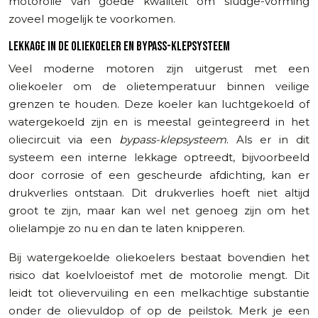
motorolie van goede kwaliteit om sludge-vorming
zoveel mogelijk te voorkomen.
LEKKAGE IN DE OLIEKOELER EN BYPASS-KLEPSYSTEEM
Veel moderne motoren zijn uitgerust met een
oliekoeler om de olietemperatuur binnen veilige
grenzen te houden. Deze koeler kan luchtgekoeld of
watergekoeld zijn en is meestal geïntegreerd in het
oliecircuit via een
bypass-klepsysteem
. Als er in dit
systeem een interne lekkage optreedt, bijvoorbeeld
door corrosie of een gescheurde afdichting, kan er
drukverlies ontstaan. Dit drukverlies hoeft niet altijd
groot te zijn, maar kan wel net genoeg zijn om het
olielampje zo nu en dan te laten knipperen.
Bij watergekoelde oliekoelers bestaat bovendien het
risico dat koelvloeistof met de motorolie mengt. Dit
leidt tot olievervuiling en een melkachtige substantie
onder de olievuldop of op de peilstok. Merk je een