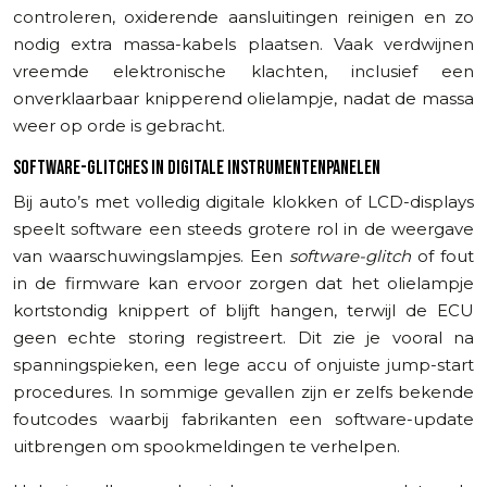
controleren, oxiderende aansluitingen reinigen en zo
nodig extra massa-kabels plaatsen. Vaak verdwijnen
vreemde elektronische klachten, inclusief een
onverklaarbaar knipperend olielampje, nadat de massa
weer op orde is gebracht.
SOFTWARE-GLITCHES IN DIGITALE INSTRUMENTENPANELEN
Bij auto’s met volledig digitale klokken of LCD-displays
speelt software een steeds grotere rol in de weergave
van waarschuwingslampjes. Een
software-glitch
of fout
in de firmware kan ervoor zorgen dat het olielampje
kortstondig knippert of blijft hangen, terwijl de ECU
geen echte storing registreert. Dit zie je vooral na
spanningspieken, een lege accu of onjuiste jump-start
procedures. In sommige gevallen zijn er zelfs bekende
foutcodes waarbij fabrikanten een software-update
uitbrengen om spookmeldingen te verhelpen.