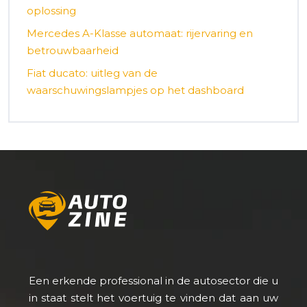
oplossing
Mercedes A-Klasse automaat: rijervaring en
betrouwbaarheid
Fiat ducato: uitleg van de
waarschuwingslampjes op het dashboard
Een erkende professional in de autosector die u
in staat stelt het voertuig te vinden dat aan uw