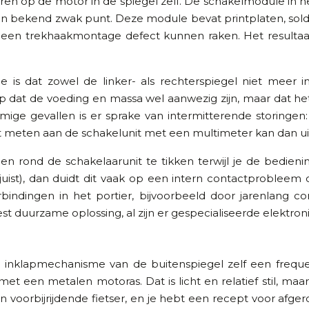
oeren op de motor in de spiegel zelf. De schakelmodule in h
een bekend zwak punt. Deze module bevat printplaten, sol
een trekhaakmontage defect kunnen raken. Het resultaat:
dat zowel de linker- als rechterspiegel niet meer inklap
rop dat de voeding en massa wel aanwezig zijn, maar dat h
mige gevallen is er sprake van intermitterende storingen:
icht meten aan de schakelunit met een multimeter kan dan u
 en rond de schakelaarunit te tikken terwijl je de bedie
 juist), dan duidt dit vaak op een intern contactproblee
erbindingen in het portier, bijvoorbeeld door jarenlang 
 duurzame oplossing, al zijn er gespecialiseerde elektron
 inklapmechanisme van de buitenspiegel zelf een freq
met een metalen motoras. Dat is licht en relatief stil, maa
en voorbijrijdende fietser, en je hebt een recept voor afg