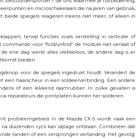
et bestuurdersportier – de unit waarmee je ruitbediening,
deerpunten en microschakelaars die na jaren van gebruik,
 beide spiegels reageren ineens niet meer, of alleen in
pen, terwijl functies zoals verstelling in verticale of
et commando voor “fold/unfold” de module niet verlaat of
 de ene dag werkt alles vlekkeloos, de andere dag is er
itkomst bieden.
ningsknop voor de spiegels ingedrukt houdt. Verandert de
m of een haarscheur in een soldeerverbinding. Een andere
condens of een lekkend raamrubber. In zulke gevallen is
ica-reparateurs die printplaten kunnen her-solderen.
uent probleemgebied. In de Mazda CX-5 wordt vaak een
r na duizenden cycli kan slijtage ontstaan. Combineer dat
eronde tanden of een versprongen vertanding. Het gevolg: