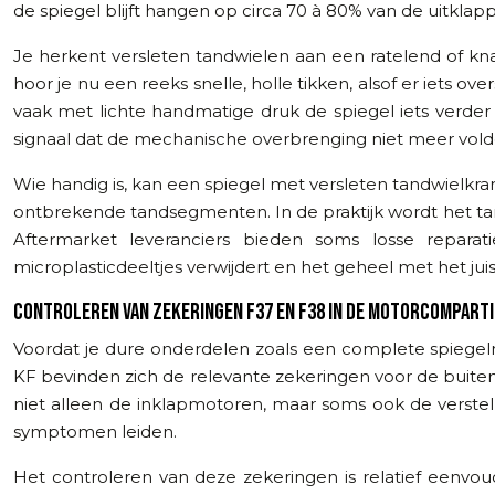
de spiegel blijft hangen op circa 70 à 80% van de uitklappo
Je herkent versleten tandwielen aan een ratelend of knar
hoor je nu een reeks snelle, holle tikken, alsof er iets 
vaak met lichte handmatige druk de spiegel iets verder in
signaal dat de mechanische overbrenging niet meer vold
Wie handig is, kan een spiegel met versleten tandwielkra
ontbrekende tandsegmenten. In de praktijk wordt het ta
Aftermarket leveranciers bieden soms losse reparati
microplasticdeeltjes verwijdert en het geheel met het ju
CONTROLEREN VAN ZEKERINGEN F37 EN F38 IN DE MOTORCOMPART
Voordat je dure onderdelen zoals een complete spiegelm
KF bevinden zich de relevante zekeringen voor de buite
niet alleen de inklapmotoren, maar soms ook de verste
symptomen leiden.
Het controleren van deze zekeringen is relatief eenvou