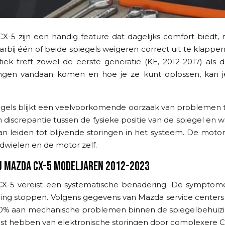
-5 zijn een handig feature dat dagelijks comfort biedt, m
bij één of beide spiegels weigeren correct uit te klappen
k treft zowel de eerste generatie (KE, 2012-2017) als 
toringen vandaan komen en hoe je ze kunt oplossen, kan
els blijkt een veelvoorkomende oorzaak van problemen te 
en discrepantie tussen de fysieke positie van de spiegel en 
, kan leiden tot blijvende storingen in het systeem. De mo
ndwielen en de motor zelf.
J MAZDA CX-5 MODELJAREN 2012-2023
CX-5 vereist een systematische benadering. De symptomen
ng stoppen. Volgens gegevens van Mazda service centers i
% aan mechanische problemen binnen de spiegelbehuizing 
last hebben van elektronische storingen door complexere C