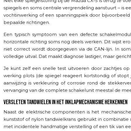
Niet elke spiegelstoring bij de Mazda CX-5 is terug te v
spiegels en soms centrale vergrendeling aanstuurt – is 
vochtinwerking of een spanningspiek door bijvoorbeeld 
bepaalde richtingen.
Een typisch symptoom van een defecte schakelmodule is 
horizontale richting soms nog deels werken. Dit wijst e
niet correct wordt doorgegeven via de CAN-lijn. In som
volledige uitval. Dat maakt diagnose lastiger, maar ger
Je kunt zelf een snelle test uitvoeren door zachtjes op
werking plots (de spiegel reageert kortstondig of stopt
aanwijzing is verkleuring of corrosie rond de stekkerv
vervanging van de complete schakelunit meestal de meest
VERSLETEN TANDWIELEN IN HET INKLAPMECHANISME HERKENNEN
Naast de elektrische componenten is het mechanische
kunststof of nylon tandwielkrans gebruikt in combinatie 
met incidentele handmatige verstelling of een tik van e