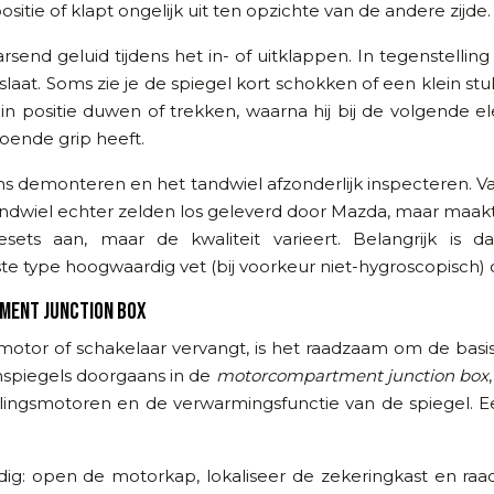
sitie of klapt ongelijk uit ten opzichte van de andere zijde.
send geluid tijdens het in- of uitklappen. In tegenstelli
overslaat. Soms zie je de spiegel kort schokken of een klein
 positie duwen of trekken, waarna hij bij de volgende elek
oende grip heeft.
ns demonteren en het tandwiel afzonderlijk inspecteren. Vaa
ndwiel echter zelden los geleverd door Mazda, maar maakt 
esets aan, maar de kwaliteit varieert. Belangrijk is
iste type hoogwaardig vet (bij voorkeur niet-hygroscopisch)
IMENT JUNCTION BOX
otor of schakelaar vervangt, is het raadzaam om de basis
nspiegels doorgaans in de
motorcompartment junction box
llingsmotoren en de verwarmingsfunctie van de spiegel. 
dig: open de motorkap, lokaliseer de zekeringkast en raa