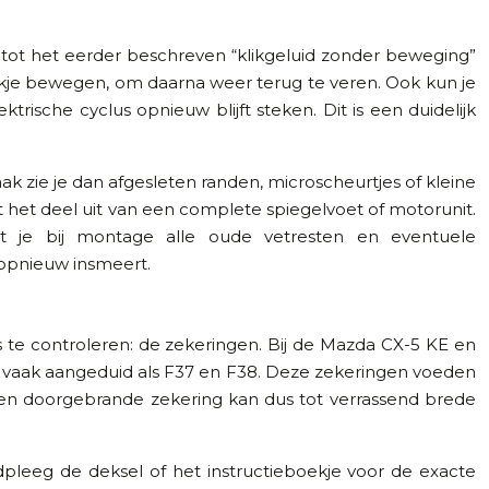
ng tot het eerder beschreven “klikgeluid zonder beweging”
 stukje bewegen, om daarna weer terug te veren. Ook kun je
trische cyclus opnieuw blijft steken. Dit is een duidelijk
k zie je dan afgesleten randen, microscheurtjes of kleine
het deel uit van een complete spiegelvoet of motorunit.
 dat je bij montage alle oude vetresten en eventuele
 opnieuw insmeert.
 te controleren: de zekeringen. Bij de Mazda CX-5 KE en
, vaak aangeduid als F37 en F38. Deze zekeringen voeden
Een doorgebrande zekering kan dus tot verrassend brede
dpleeg de deksel of het instructieboekje voor de exacte