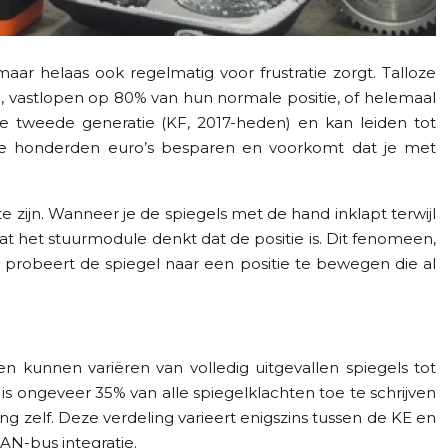
aar helaas ook regelmatig voor frustratie zorgt. Talloze
, vastlopen op 80% van hun normale positie, of helemaal
de tweede generatie (KF, 2017-heden) en kan leiden tot
 je honderden euro’s besparen en voorkomt dat je met
zijn. Wanneer je de spiegels met de hand inklapt terwijl
wat het stuurmodule denkt dat de positie is. Dit fenomeen,
tor probeert de spiegel naar een positie te bewegen die al
 kunnen variëren van volledig uitgevallen spiegels tot
s ongeveer 35% van alle spiegelklachten toe te schrijven
zelf. Deze verdeling varieert enigszins tussen de KE en
AN-bus integratie.