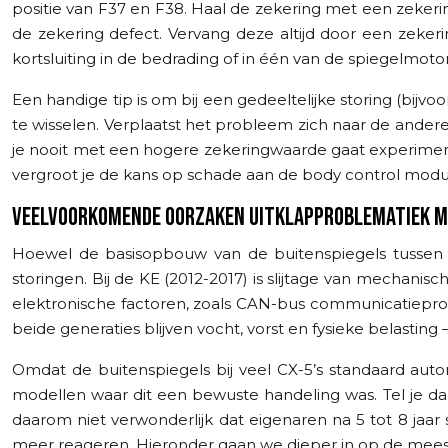
positie van F37 en F38. Haal de zekering met een zekerin
de zekering defect. Vervang deze altijd door een zeke
kortsluiting in de bedrading of in één van de spiegelmoto
Een handige tip is om bij een gedeeltelijke storing (bijv
te wisselen. Verplaatst het probleem zich naar de andere 
je nooit met een hogere zekeringwaarde gaat experiment
vergroot je de kans op schade aan de body control modul
VEELVOORKOMENDE OORZAKEN UITKLAPPROBLEMATIEK MA
Hoewel de basisopbouw van de buitenspiegels tussen de
storingen. Bij de KE (2012-2017) is slijtage van mechan
elektronische factoren, zoals CAN-bus communicatiepro
beide generaties blijven vocht, vorst en fysieke belastin
Omdat de buitenspiegels bij veel CX-5’s standaard auto
modellen waar dit een bewuste handeling was. Tel je dag
daarom niet verwonderlijk dat eigenaren na 5 tot 8 jaar
meer reageren. Hieronder gaan we dieper in op de mees