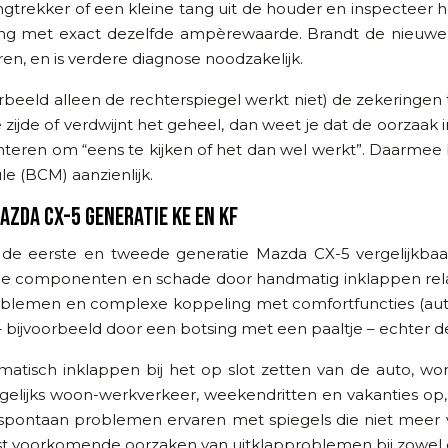
gtrekker of een kleine tang uit de houder en inspecteer he
ring met exact dezelfde ampèrewaarde. Brandt de nieuwe 
ren, en is verdere diagnose noodzakelijk.
oorbeeld alleen de rechterspiegel werkt niet) de zekeringen 
zijde of verdwijnt het geheel, dan weet je dat de oorzaak i
eren om “eens te kijken of het dan wel werkt”. Daarmee 
e (BCM) aanzienlijk.
ZDA CX-5 GENERATIE KE EN KF
 eerste en tweede generatie Mazda CX-5 vergelijkbaar is
ische componenten en schade door handmatig inklappen rel
blemen en complexe koppeling met comfortfuncties (automa
g – bijvoorbeeld door een botsing met een paaltje – echter d
matisch inklappen bij het op slot zetten van de auto, wor
elijks woon-werkverkeer, weekendritten en vakanties op, da
 spontaan problemen ervaren met spiegels die niet meer vo
t voorkomende oorzaken van uitklapproblemen bij zowel d