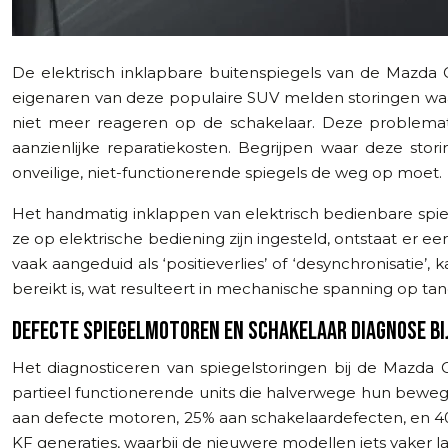
De elektrisch inklapbare buitenspiegels van de Mazda CX
eigenaren van deze populaire SUV melden storingen waar
niet meer reageren op de schakelaar. Deze problematie
aanzienlijke reparatiekosten. Begrijpen waar deze s
onveilige, niet-functionerende spiegels de weg op moet.
Het handmatig inklappen van elektrisch bedienbare spieg
ze op elektrische bediening zijn ingesteld, ontstaat er e
vaak aangeduid als ‘positieverlies’ of ‘desynchronisatie’
bereikt is, wat resulteert in mechanische spanning op ta
DEFECTE SPIEGELMOTOREN EN SCHAKELAAR DIAGNOSE BI
Het diagnosticeren van spiegelstoringen bij de Mazda 
partieel functionerende units die halverwege hun bewegi
aan defecte motoren, 25% aan schakelaardefecten, en 40
KF generaties, waarbij de nieuwere modellen iets vaker 