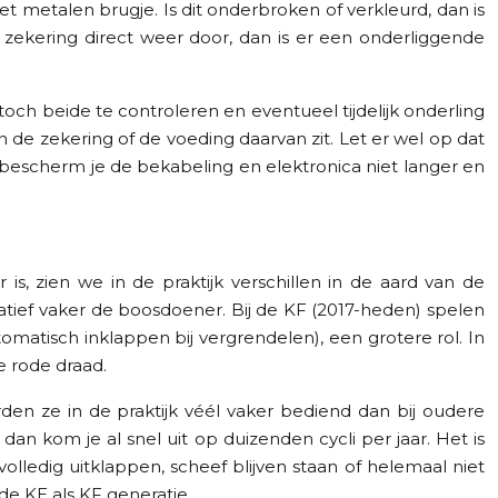
t metalen brugje. Is dit onderbroken of verkleurd, dan is
zekering direct weer door, dan is er een onderliggende
toch beide te controleren en eventueel tijdelijk onderling
n de zekering of de voeding daarvan zit. Let er wel op dat
bescherm je de bekabeling en elektronica niet langer en
, zien we in de praktijk verschillen in de aard van de
atief vaker de boosdoener. Bij de KF (2017-heden) spelen
tisch inklappen bij vergrendelen), een grotere rol. In
e rode draad.
den ze in de praktijk véél vaker bediend dan bij oudere
n kom je al snel uit op duizenden cycli per jaar. Het is
lledig uitklappen, scheef blijven staan of helemaal niet
e KE als KF generatie.