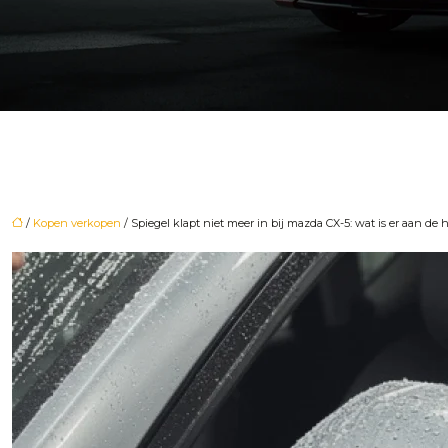
/
Kopen verkopen
/ Spiegel klapt niet meer in bij mazda CX-5: wat is er aan de