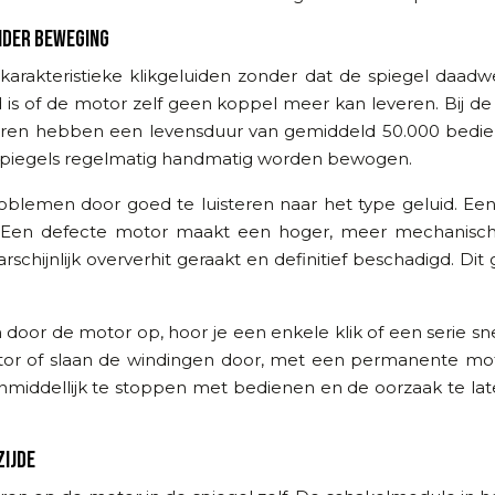
NDER BEWEGING
karakteristieke klikgeluiden zonder dat de spiegel daadw
d is of de motor zelf geen koppel meer kan leveren. Bi
en hebben een levensduur van gemiddeld 50.000 bedieni
 de spiegels regelmatig handmatig worden bewogen.
oblemen door goed te luisteren naar het type geluid. E
. Een defecte motor maakt een hoger, meer mechanisch 
rschijnlijk oververhit geraakt en definitief beschadigd. D
oor de motor op, hoor je een enkele klik of een serie snelle
r of slaan de windingen door, met een permanente motors
nmiddellijk te stoppen met bedienen en de oorzaak te lat
ZIJDE