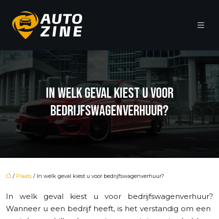
IN WELK GEVAL KIEST U VOOR
BEDRIJFSWAGENVERHUUR?
/
Plaats
/ In welk geval kiest u voor bedrijfswagenverhuur?
In welk geval kiest u voor bedrijfswagenverhuur?
Wanneer u een bedrijf heeft, is het verstandig om een ​​