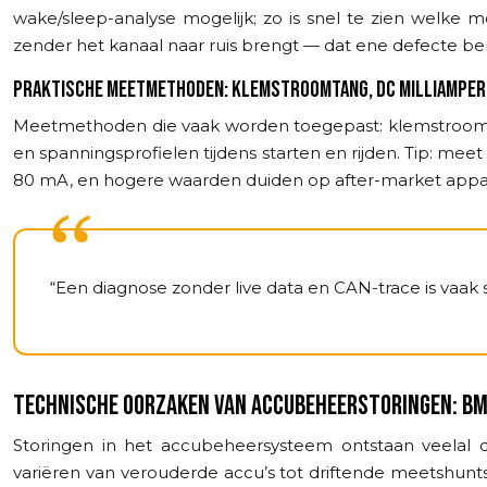
wake/sleep-analyse mogelijk; zo is snel te zien welke 
zender het kanaal naar ruis brengt — dat ene defecte be
PRAKTISCHE MEETMETHODEN: KLEMSTROOMTANG, DC MILLIAMPERM
Meetmethoden die vaak worden toegepast: klemstroomta
en spanningsprofielen tijdens starten en rijden. Tip: mee
80 mA, en hogere waarden duiden op after-market appar
“Een diagnose zonder live data en CAN-trace is vaak 
TECHNISCHE OORZAKEN VAN ACCUBEHEERSTORINGEN: B
Storingen in het accubeheersysteem ontstaan veelal 
variëren van verouderde accu’s tot driftende meetshunts