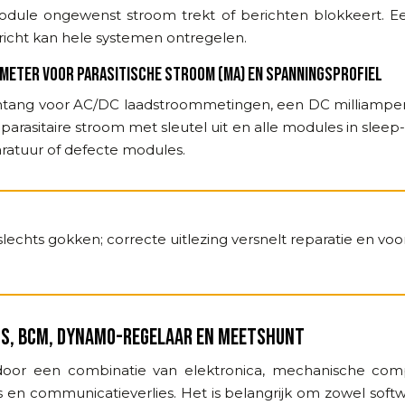
module ongewenst stroom trekt of berichten blokkeert. Ee
richt kan hele systemen ontregelen.
ETER VOOR PARASITISCHE STROOM (MA) EN SPANNINGSPROFIEL
ng voor AC/DC laadstroommetingen, een DC milliamperme
t parasitaire stroom met sleutel uit en alle modules in sle
atuur of defecte modules.
slechts gokken; correcte uitlezing versnelt reparatie en v
MS, BCM, DYNAMO-REGELAAR EN MEETSHUNT
door een combinatie van elektronica, mechanische com
 en communicatieverlies. Het is belangrijk om zowel softw