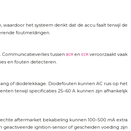
, waardoor het systeem denkt dat de accu faalt terwijl de
tterende foutmeldingen.
. Communicatieverlies tussen
en
veroorzaakt vaak
BCM
ECM
ies en fouten detecteren.
tgang of diodelekkage. Diodefouten kunnen AC ruis op het
ten terwijl specificaties 25–60 A kunnen zijn afhankelijk
slechte aftermarket bekabeling kunnen 100–500 mA extra
n geactiveerde ignition-sensor of gescheiden voeding zijn