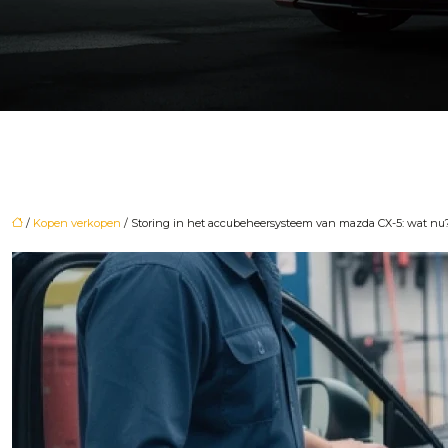
/
Kopen verkopen
/ Storing in het accubeheersysteem van mazda CX-5: wat nu