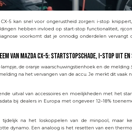
5 kan snel voor ongerustheid zorgen: i-stop knippert, he
ingen hebben invloed op start-stop functionaliteit, rijco
iagnose voorkomt dat je onnodig onderdelen vervangt o
EM VAN MAZDA CX-5: STARTSTOPSCHADE, I-STOP UIT EN
-lampje, de oranje waarschuwingstienhoek en de melding
tmelding na het vervangen van de accu. Je merkt dit vaak 
nde uitval van accessoires en moeilijkheden met het sta
gsdata bij dealers in Europa met ongeveer 12–18% toenem
 tijdelijk na het loskoppelen van de minpool, maar keer
e dynamo. Een analoog is het resetten van een thermostaa