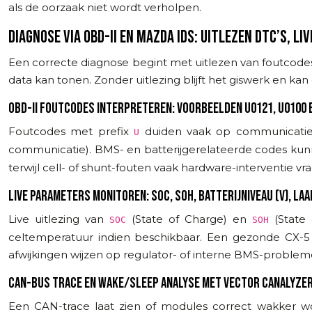
als de oorzaak niet wordt verholpen.
DIAGNOSE VIA OBD-II EN MAZDA IDS: UITLEZEN DTC’S, LI
Een correcte diagnose begint met uitlezen van foutcodes
data kan tonen. Zonder uitlezing blijft het giswerk en ka
OBD-II FOUTCODES INTERPRETEREN: VOORBEELDEN U0121, U0100
Foutcodes met prefix
duiden vaak op communicatie
U
communicatie). BMS- en batterijgerelateerde codes kun
terwijl cell- of shunt-fouten vaak hardware-interventie vr
LIVE PARAMETERS MONITOREN: SOC, SOH, BATTERIJNIVEAU (V), L
Live uitlezing van
(State of Charge) en
(State 
SOC
SOH
celtemperatuur indien beschikbaar. Een gezonde CX-5 s
afwijkingen wijzen op regulator- of interne BMS-problem
CAN-BUS TRACE EN WAKE/SLEEP ANALYSE MET VECTOR CANALYZER
Een CAN-trace laat zien of modules correct wakker wor