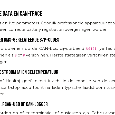
VE DATA EN CAN-TRACE
 en live parameters. Gebruik professionele apparatuur zoa
n een correcte battery registration overgeslagen worden.
 EN BMS-GERELATEERDE B/P-CODES
problemen op de CAN-bus, bijvoorbeeld
(verlies
U0121
nen als
of
verschijnen. Herstelstrategieën verschillen 
B
P
agen.
AADSTROOM (A) EN CELTEMPERATUUR
of Health) geeft direct inzicht in de conditie van de 
tart-stop accu toont na laden typische laadstroom tuss
en.
, PCAN-USB OF CAN-LOGGER
den en of er terminatie- of busfouten zijn. Gebruik va