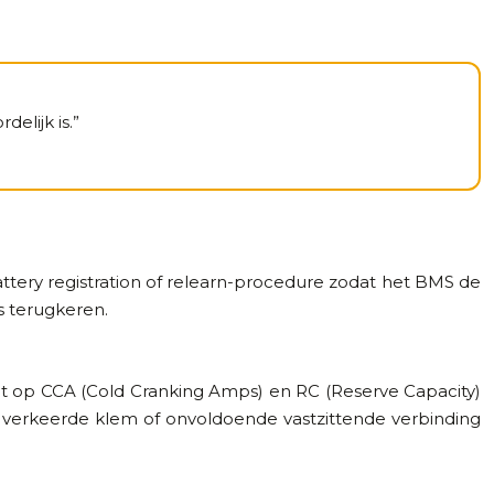
elijk is.”
attery registration of relearn-procedure zodat het BMS de
s terugkeren.
Let op CCA (Cold Cranking Amps) en RC (Reserve Capacity)
n verkeerde klem of onvoldoende vastzittende verbinding