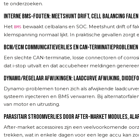
te onderzoeken.
INTERNE BMS-FOUTEN: MEETSHUNT DRIFT, CELL BALANCING FALEN
Het
bewaakt celbalans en SOC. Meetshunt drift of fal
BMS
klemspanning normaal lijkt. In praktische gevallen zorgt 
BCM/ECM COMMUNICATIEVERLIES EN CAN-TERMINATIEPROBLEMEN 
Een slechte CAN-terminatie, losse connectoren of corro
dat i-stop uitvalt en dat accubeheer meldingen genereer
DYNAMO/REGELAAR AFWIJKINGEN: LAADCURVE AFWIJKING, DIODEF
Dynamo-problemen tonen zich als afwijkende laadcurves: 
systeem injecteren en BMS verwarren. Bij alternatorfalen
van motor en uitrusting.
PARASITAIR STROOMVERLIES DOOR AFTER-MARKET MODULES, ALA
After-market accessoires zijn een veelvoorkomende oor
trekken, wat in enkele dagen voor een lege accu kan zorg