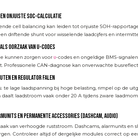
 EN ONJUISTE SOC-CALCULATIE
ende cell balancing kan leiden tot onjuiste SOH-rapportage
een driftende shunt voor wisselende laadcijfers en intermi
ALS OORZAAK VAN U-CODES
sie kunnen zorgen voor
-codes en ongeldige BMS-signalen
U
t. Professionele CAN-diagnose kan onverwachte busreflect
OUTEN EN REGULATOR FALEN
te lage laadspanning bij hoge belasting, rimpel op de ui
 daalt laadstroom vaak onder 20 A tijdens zware laadmomen
RMUNITS EN PERMANENTE ACCESSORIES (DASHCAM, AUDIO)
zaak van verhoogde ruststroom. Dashcams, alarmunits en 
en. Controleer altijd of dergelijke modules correct op ee