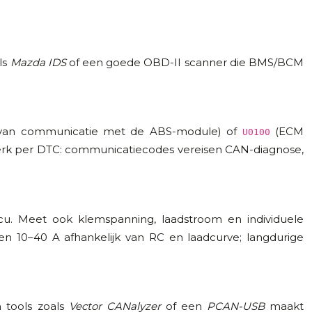
ls
Mazda IDS
of een goede OBD-II scanner die BMS/BCM
 van communicatie met de ABS-module) of
(ECM
U0100
sterk per DTC: communicatiecodes vereisen CAN-diagnose,
accu. Meet ook klemspanning, laadstroom en individuele
en 10–40 A afhankelijk van RC en laadcurve; langdurige
n tools zoals
Vector CANalyzer
of een
PCAN-USB
maakt