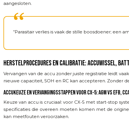
aangesloten.
“Parasitair verlies is vaak de stille boosdoener; een a
HERSTELPROCEDURES EN CALIBRATIE: ACCUWISSEL, BAT
Vervangen van de accu zonder juiste registratie leidt va
nieuwe capaciteit, SOH en RC kan accepteren. Zonder de
ACCUKEUZE EN VERVANGINGSSTAPPEN VOOR CX-5: AGM VS EFB, CCA
Keuze van accu is cruciaal: voor CX-5 met start-stop sys
specificaties die overeen moeten komen met de originel
kan meetfouten veroorzaken.